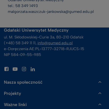
tel.: 58 349 1493
malgorzata.waszczuk-jankowska@gumed.edu.pl
Gdański Uniwersytet Medyczny
ul. M. Skłodowskiej-Curie 3a, 80-210 Gdańsk
(+48) 58 349 11 11, 
info@gumed.edu.pl
e-Doręczenia AE:PL-13777-32718-RJUCS-15
NIP 584-09-55-985
Nasza społeczność
Projekty
Gazeta GUMed
Ważne linki
Uczelnia Badawcza
Skalpel. Podcast GUMed