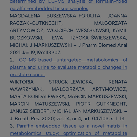
determined by GC-MS analysis of formalin-fixed
paraffin-embedded tissue samples
MAGDALENA BUSZEWSKA-FORAJTA, JOANNA
RACZAK-GUTKNECHT, MAŁGORZATA
ARTYMOWICZ, WOJCIECH WESOŁOWSKI, KAMIL
BUCZKOWSKI, EWA IŻYCKA-ŚWIESZEWSKA,
MICHAŁ J MARKUSZEWSKI – J Pharm Biomed Anal
2021 Jan 19;196:113907.
2.
GC-MS-based untargeted metabolomics of
plasma and urine to evaluate metabolic changes in
prostate cancer
WIKTORIA STRUCK-LEWICKA, RENATA
WAWRZYNIAK, MAŁGORZATA ARTYMOWICZ,
MARTA KORDALEWSKA, MARCIN MARKUSZEWSKI,
MARCIN MATUSZEWSKI, PIOTR GUTKNECHT,
JANUSZ SIEBERT, MICHAŁ JAN MARKUSZEWSKI. –
J. Breath Res. 2020; vol. 14, nr 4, art. 047103, s. 1-13
3.
Paraffin-embedded tissue as a novel matrix in
metabolomics study: optimization of metabolite