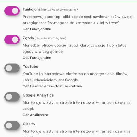
stanów chorobowych np. chorób
Funkcjonalne
(zawsze wymagane)
cywilizacyjnych (cukrzyca, choroby układu
Przechowuj dane (np. pliki cookie sesji użytkownika) w swojej
krążenia, choroby nowotworowe etc.) jak też
przeglądarce (wymagane do korzystania z tej witryny).
każdej innej jednostki chorobowej.
Cel
:
Funkcjonalne
badań z zakresu farmakometabolomiki
Zgody
(zawsze wymagane)
analiz polegających na śledzeniu
Menedżer plików cookie i zgód Klaro! zapisuje Twój status
poszczególnych szlaków metabolicznych tzw.
zgody w przeglądarce.
metabolic profiling
Cel
:
Funkcjonalne
analiz polegających na oznaczaniu produktów
YouTube
rozkładu ksenobiotyków
YouTube to internetowa platforma do udostępniania filmów,
analiz polegających na poszukiwaniu nowych
której właścicielem jest Google.
produktów biotransformacji związków
Cel
:
Osadzanie zawartości zewnętrznej
analiz polegających na identyfikacji
Google Analytics
zanieczyszczeń oraz pochodnych nowo
Monitoruje wizyty na stronie internetowej w ramach działania
syntezowanych związków
usługi.
analiz celowanych wyselekcjonowanych
Cel
:
Analityczne
związków np. analizy kwasów tłuszczowych
Clarity
opracowywanie nowych metod opartych na
Monitoruje wizyty na stronie internetowej w ramach działania
technice LC-MS i GC-MS