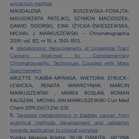
extraction method
MAGDALENA BUSZEWSKA-FORAJTA,
MAŁGORZATA PATEJKO, SZYMON MACIOSZEK,
DAWID SIGORSKI, EWA IŻYCKA-ŚWIESZEWSKA,
MICHAŁ J. MARKUSZEWSKI. – Chromatographia
2019; vol. 82, nr 10, s. 1501-1513.
4.
Metabolomic Heterogeneity of Urogenital Tract
Cancers Analyzed by Complementary
Chromatographic Techniques Coupled with Mass
Spectrometry
ARLETTE YUMBA-MPANGA, WIKTORIA STRUCK-
LEWICKA, RENATA WAWRZYNIAK, MARCIN
MARKUSZEWSKI , MAREK ROSLAN, ROMAN
KALISZAN , MICHAŁ JAN MARKUSZEWSKI Curr Med
Chem 2019;26(1):216-231.
5.
Targeted metabolomics in bladder cancer: from
analytical methods development and validation
towards application to clinical samples
Yumba Mpanga Arlette, SILUK DANUTA, JACYNA