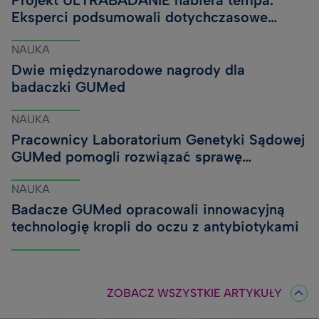
Projekt ULTRABADANIE nabiera tempa.
Eksperci podsumowali dotychczasowe
wyniki i zaplanowali kolejne badania
NAUKA
Dwie międzynarodowe nagrody dla
badaczki GUMed
NAUKA
Pracownicy Laboratorium Genetyki Sądowej
GUMed pomogli rozwiązać sprawę
kryminalną sprzed lat
NAUKA
Badacze GUMed opracowali innowacyjną
technologię kropli do oczu z antybiotykami
ZOBACZ WSZYSTKIE ARTYKUŁY