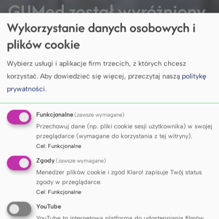
GUMed został wyróżniony
Wykorzystanie danych osobowych i
we wszystkich czterech
plików cookie
wiodących rankingach
Wybierz usługi i aplikacje firm trzecich, z których chcesz
szkół wyższych
korzystać.
Aby dowiedzieć się więcej, przeczytaj naszą
politykę
prywatności
.
Funkcjonalne
(zawsze wymagane)
Przechowuj dane (np. pliki cookie sesji użytkownika) w swojej
przeglądarce (wymagane do korzystania z tej witryny).
DOWIEDZ SIĘ WIĘCEJ
Cel
:
Funkcjonalne
Zgody
(zawsze wymagane)
Menedżer plików cookie i zgód Klaro! zapisuje Twój status
KALENDARIUM
zgody w przeglądarce.
Cel
:
Funkcjonalne
YouTube
YouTube to internetowa platforma do udostępniania filmów,