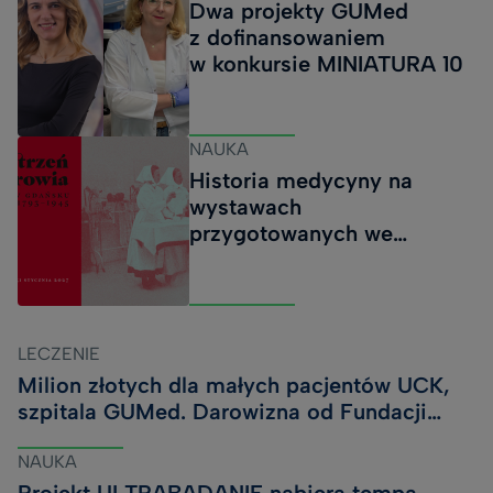
Dwa projekty GUMed
nowoczesna strategia wspierająca zdrowie kobiet po
z dofinansowaniem
leczeniu nowotworów piersi. Nowoczesna onkologia
w konkursie MINIATURA 10
coraz skuteczniej leczy raka piersi. Dziś jednym z
większych wyzwań pozostaje jednak to, co dzieje się
później, kiedy pacjentka wraca do domu i próbuje
NAUKA
odzyskać siły, zdrowie oraz poczucie bezpie
Historia medycyny na
wystawach
przygotowanych we
współpracy z Muzeum
Gdańska
LECZENIE
Milion złotych dla małych pacjentów UCK,
szpitala GUMed. Darowizna od Fundacji
Cancer Fighters
NAUKA