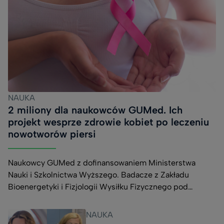
NAUKA
2 miliony dla naukowców GUMed. Ich
projekt wesprze zdrowie kobiet po leczeniu
nowotworów piersi
Naukowcy GUMed z dofinansowaniem Ministerstwa
Nauki i Szkolnictwa Wyższego. Badacze z Zakładu
Bioenergetyki i Fizjologii Wysiłku Fizycznego pod
kierownictwem prof. Jędrzeja Antosiewicza otrzymali
niemal 2 mln zł na realizację projektu HER-WELL 2.0:
NAUKA
Restrykcja czasowa w jedzeniu i aktywność fizyczna jako