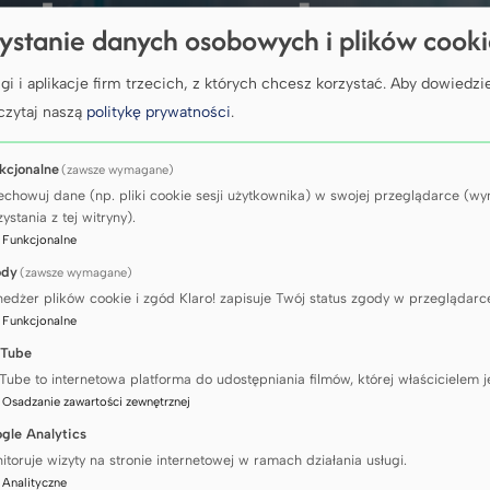
ych zespołami
ystanie danych osobowych i plików cook
gi i aplikacje firm trzecich, z których chcesz korzystać.
Aby dowiedzie
czytaj naszą
politykę prywatności
.
kcjonalne
(zawsze wymagane)
URA ORGANIZACYJNA
KONSULTACJE GRUPOWE DLA OSÓB ZARZĄDZAJĄCYCH ZESPOŁAM
echowuj dane (np. pliki cookie sesji użytkownika) w swojej przeglądarce (
ystania z tej witryny).
:
Funkcjonalne
ody
(zawsze wymagane)
edżer plików cookie i zgód Klaro! zapisuje Twój status zgody w przeglądarc
:
Funkcjonalne
o face lub online) dla osób zarządzających zespołami
Tube
łami mogą podzielić się problemami dostrzeganymi w swoich 
Tube to internetowa platforma do udostępniania filmów, której właścicielem j
:
Osadzanie zawartości zewnętrznej
retnym gronie, poświęcone określonej problematyce można z
gle Analytics
itoruje wizyty na stronie internetowej w ramach działania usługi.
iedzieć jednocześnie na trzy potrzeby: wsparcia, uczenia s
:
Analityczne