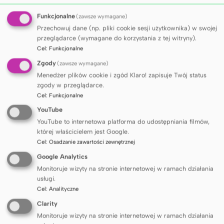
Szczepionkami Przeciwnowotworowymi
Funkcjonalne
(zawsze wymagane)
Uniwersytetu Gdańskiego, Politechnika Gdańska,
Przechowuj dane (np. pliki cookie sesji użytkownika) w swojej
Uniwersytet Jagielloński, Międzynarodowy Instytut
przeglądarce (wymagane do korzystania z tej witryny).
Biologii Molekularnej i Komórkowej w Warszawie)
Cel
:
Funkcjonalne
i zagranicy, m.in. Wielkiej Brytanii (University of
Zgody
(zawsze wymagane)
Oxford, University of Edinburgh, Imperial College
Menedżer plików cookie i zgód Klaro! zapisuje Twój status
London), Szwecji (Karolinska Institutet), Austrii
zgody w przeglądarce.
(Medical University of Vienna), Holandii (University
Cel
:
Funkcjonalne
Medical Center Groningen) i Francji (Necker
YouTube
Hospital, Sorbonne University). Rozwijamy nasze
YouTube to internetowa platforma do udostępniania filmów,
możliwości dzięki uczestnictwie w European
której właścicielem jest Google.
Competence Network on Mastocytosis.
Cel
:
Osadzanie zawartości zewnętrznej
Google Analytics
ZAKRES WSPÓŁPRACY
Monitoruje wizyty na stronie internetowej w ramach działania
usługi.
Cel
:
Analityczne
1. Badania czynnościowe układu oddechowego
Clarity
(spirometria, DLCO, bodypletyzmografia, badanie
Monitoruje wizyty na stronie internetowej w ramach działania