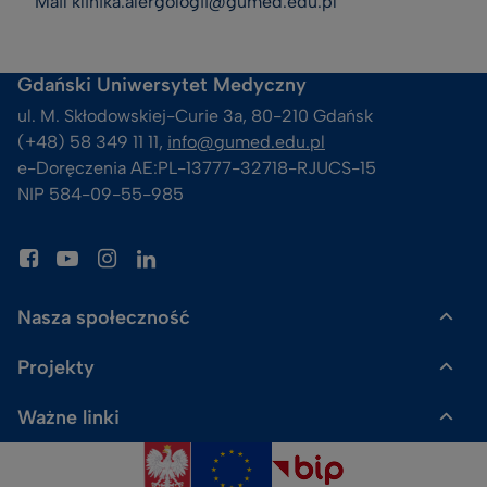
Mail klinika.alergologii@gumed.edu.pl
Gdański Uniwersytet Medyczny
ul. M. Skłodowskiej-Curie 3a, 80-210 Gdańsk
(+48) 58 349 11 11, 
info@gumed.edu.pl
e-Doręczenia AE:PL-13777-32718-RJUCS-15
NIP 584-09-55-985
Nasza społeczność
Projekty
Gazeta GUMed
Ważne linki
Uczelnia Badawcza
Skalpel. Podcast GUMed
Polityka prywatności
ACE²-EU
Sklep Dr Gadżet