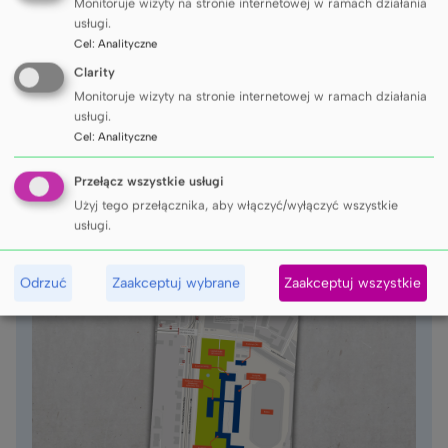
Monitoruje wizyty na stronie internetowej w ramach działania
usługi.
Cel
:
Analityczne
Plan dojścia do UCS
Clarity
Monitoruje wizyty na stronie internetowej w ramach działania
usługi.
Zobacz plan dojścia do Uniwersyteckiego Centrum
Cel
:
Analityczne
Stomatologicznego.
Przełącz wszystkie usługi
Użyj tego przełącznika, aby włączyć/wyłączyć wszystkie
Sprawdź
usługi.
Odrzuć
Zaakceptuj wybrane
Zaakceptuj wszystkie