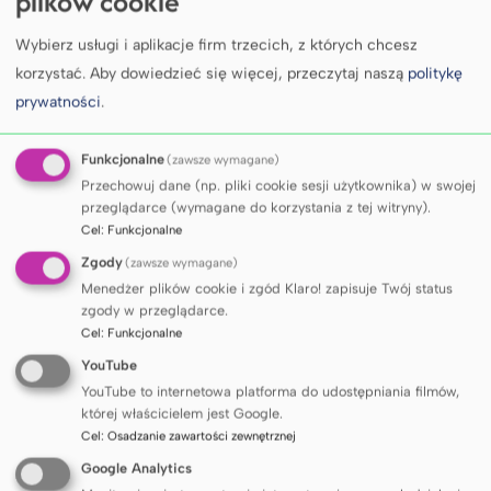
plików cookie
Wybierz usługi i aplikacje firm trzecich, z których chcesz
Plan Kampusu Głównego
korzystać.
Aby dowiedzieć się więcej, przeczytaj naszą
politykę
prywatności
.
Zobacz plan Kampusu Głównego.
Funkcjonalne
(zawsze wymagane)
Przechowuj dane (np. pliki cookie sesji użytkownika) w swojej
przeglądarce (wymagane do korzystania z tej witryny).
Sprawdź
Cel
:
Funkcjonalne
Zgody
(zawsze wymagane)
Menedżer plików cookie i zgód Klaro! zapisuje Twój status
zgody w przeglądarce.
Cel
:
Funkcjonalne
YouTube
YouTube to internetowa platforma do udostępniania filmów,
której właścicielem jest Google.
Cel
:
Osadzanie zawartości zewnętrznej
Google Analytics