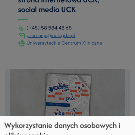
social media UCK
(+48) 58 584 48 68
promocja@uck.gda.pl
Uniwersyteckie Centrum Kliniczne
Wykorzystanie danych osobowych i