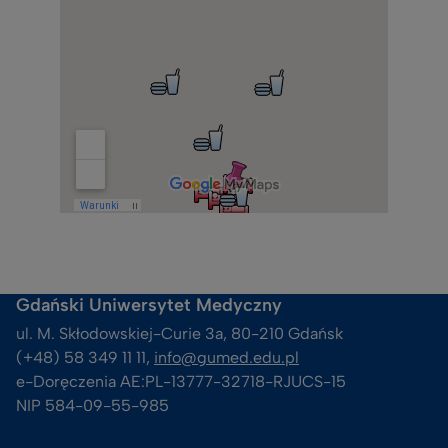
Gdański Uniwersytet Medyczny
ul. M. Skłodowskiej-Curie 3a, 80-210 Gdańsk
(+48) 58 349 11 11, 
info@gumed.edu.pl
e-Doręczenia AE:PL-13777-32718-RJUCS-15
NIP 584-09-55-985