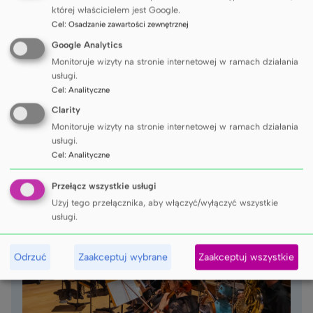
której właścicielem jest Google.
Cel
:
Osadzanie zawartości zewnętrznej
Chór Gdańskiego Uniwersytetu Medycznego to
jeden z najstarszych i najbardziej utytułowanych
Google Analytics
akademickich zespołów chóralnych w Polsce.
Monitoruje wizyty na stronie internetowej w ramach działania
Powstał w 1946 r. z inicjatywy Pawła Kuklińskiego.
usługi.
Cel
:
Analityczne
Obecnie Chórem kieruje Błażej Połom, pod którego
batutą konsekwentnie umacniamy swoją pozycję na
Clarity
polskiej i międzynarodowej scenie chóralnej.
Monitoruje wizyty na stronie internetowej w ramach działania
usługi.
Cel
:
Analityczne
Sprawdź
Przełącz wszystkie usługi
Użyj tego przełącznika, aby włączyć/wyłączyć wszystkie
usługi.
Odrzuć
Zaakceptuj wybrane
Zaakceptuj wszystkie