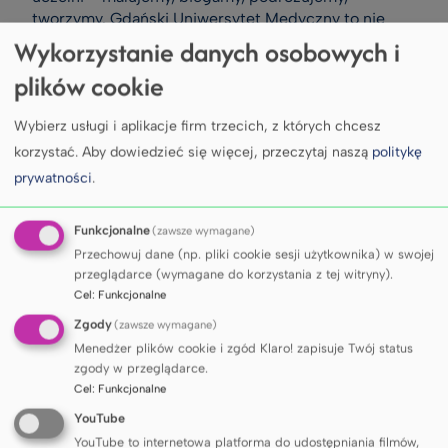
tworzymy. Gdański Uniwersytet Medyczny to nie
tylko miejsce pracy i nauki, ale wspólnota ludzi
Wykorzystanie danych osobowych i
z wyjątkowymi talentami i ciekawymi historiami.
plików cookie
Wybierz usługi i aplikacje firm trzecich, z których chcesz
korzystać.
Aby dowiedzieć się więcej, przeczytaj naszą
politykę
prywatności
.
Funkcjonalne
(zawsze wymagane)
Przechowuj dane (np. pliki cookie sesji użytkownika) w swojej
przeglądarce (wymagane do korzystania z tej witryny).
Cel
:
Funkcjonalne
Zgody
(zawsze wymagane)
Menedżer plików cookie i zgód Klaro! zapisuje Twój status
zgody w przeglądarce.
Cel
:
Funkcjonalne
YouTube
Chór GUMed
YouTube to internetowa platforma do udostępniania filmów,