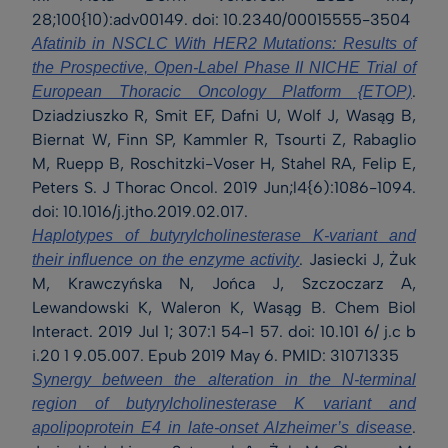
28;100{10):adv00149. doi: 10.2340/00015555-3504
Afatinib in NSCLC With HER2 Mutations: Results of
the Prospective, Open-Label Phase II NICHE Trial of
.
European Thoracic Oncology Platform {ETOP)
Dziadziuszko R, Smit EF, Dafni U, Wolf J, Wasąg B,
Biernat W, Finn SP, Kammler R, Tsourti Z, Rabaglio
M, Ruepp B, Roschitzki-Voser H, Stahel RA, Felip E,
Peters S. J Thorac Oncol. 2019 Jun;l4{6):1086-1094.
doi: 10.1016/j.jtho.2019.02.017.
Haplotypes of butyrylcholinesterase K-variant and
. Jasiecki J, Żuk
their influence on the enzyme activity
M, Krawczyńska N, Jońca J, Szczoczarz A,
Lewandowski K, Waleron K, Wasąg B. Chem Biol
Interact. 2019 Jul 1; 307:1 54-1 57. doi: 10.101 6/ j.c b
i.20 1 9.05.007. Epub 2019 May 6. PMID: 31071335
Synergy between the alteration in the N-terminal
region of butyrylcholinesterase K variant and
.
apolipoprotein E4 in late-onset Alzheimer’s disease