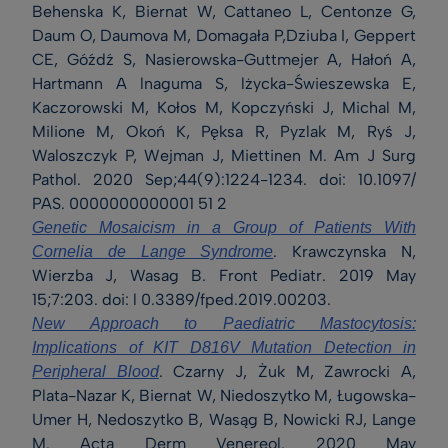
Behenska K, Biernat W, Cattaneo L, Centonze G,
Daum O, Daumova M, Domagała P,Dziuba I, Geppert
CE, Góźdź S, Nasierowska-Guttmejer A, Hałoń A,
Hartmann A lnaguma S, lżycka-Świeszewska E,
Kaczorowski M, Kołos M, Kopczyński J, Michal M,
Milione M, Okoń K, Pęksa R, Pyzlak M, Ryś J,
Waloszczyk P, Wejman J, Miettinen M. Am J Surg
Pathol. 2020 Sep;44(9):1224-1234. doi: 10.1097/
PAS. 0000000000001 51 2
Genetic Mosaicism in a Group of Patients With
. Krawczynska N,
Cornelia de Lange Syndrome
Wierzba J, Wasag B. Front Pediatr. 2019 May
15;7:203. doi: l 0.3389/fped.2019.00203.
New Approach to Paediatric Mastocytosis:
Implications of KIT D816V Mutation Detection in
. Czarny J, Żuk M, Zawrocki A,
Peripheral Blood
Plata-Nazar K, Biernat W, Niedoszytko M, Ługowska-
Umer H, Nedoszytko B, Wasąg B, Nowicki RJ, Lange
M. Acta Derm Venereol. 2020 May