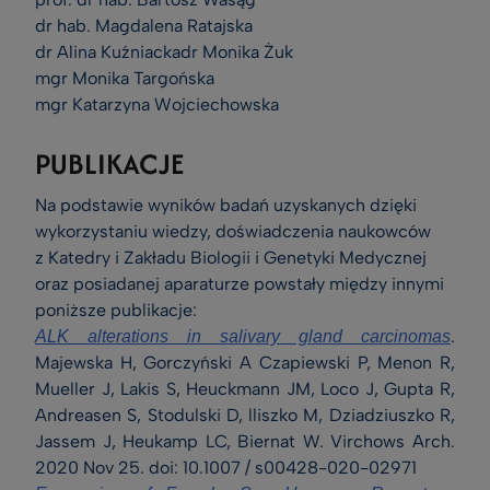
dr hab. Magdalena Ratajska
dr Alina Kuźniackadr Monika Żuk
mgr Monika Targońska
mgr Katarzyna Wojciechowska
PUBLIKACJE
Na podstawie wyników badań uzyskanych dzięki
wykorzystaniu wiedzy, doświadczenia naukowców
z Katedry i Zakładu Biologii i Genetyki Medycznej
oraz posiadanej aparaturze powstały między innymi
poniższe publikacje:
.
ALK alterations in salivary gland carcinomas
Majewska H, Gorczyński A Czapiewski P, Menon R,
Mueller J, Lakis S, Heuckmann JM, Loco J, Gupta R,
Andreasen S, Stodulski D, lliszko M, Dziadziuszko R,
Jassem J, Heukamp LC, Biernat W. Virchows Arch.
2020 Nov 25. doi: 10.1007 / s00428-020-02971