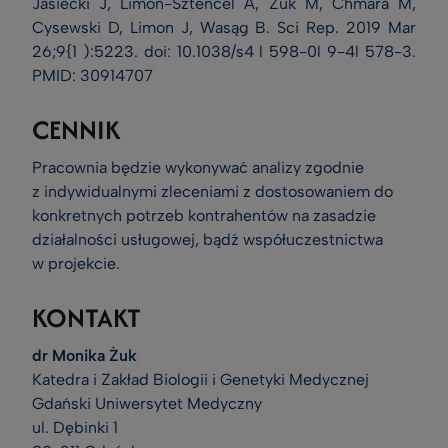
Jasiecki J, Limon-Sztencel A, Żuk M, Chmara M,
Cysewski D, Limon J, Wasąg B. Sci Rep. 2019 Mar
26;9{1 ):5223. doi: 10.1038/s4 l 598-0l 9-4l 578-3.
PMID: 30914707
CENNIK
Pracownia będzie wykonywać analizy zgodnie
z indywidualnymi zleceniami z dostosowaniem do
konkretnych potrzeb kontrahentów na zasadzie
działalności usługowej, bądź współuczestnictwa
w projekcie.
KONTAKT
dr Monika Żuk
Katedra i Zakład Biologii i Genetyki Medycznej
Gdański Uniwersytet Medyczny
ul. Dębinki 1