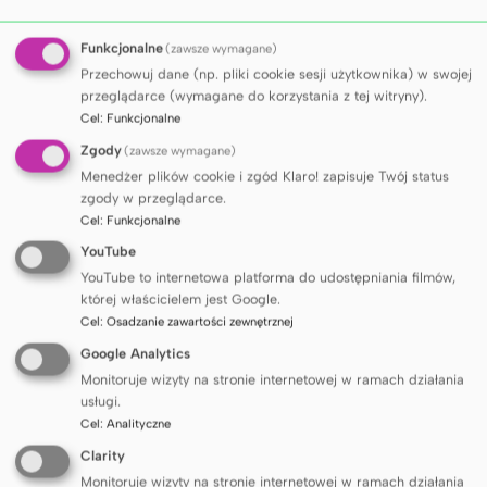
Sekwentator genomowy, MiSeq
to system
wykorzystujący technologię SBS (
sequencing by
Funkcjonalne
(zawsze wymagane)
), integrujący etapy amplifikacji,
sythesis
Przechowuj dane (np. pliki cookie sesji użytkownika) w swojej
sekwencjonowania oraz analizy danych w jednym
przeglądarce (wymagane do korzystania z tej witryny).
Cel
:
Funkcjonalne
urządzeniu. Aparat wykonuje odczyt do 2×300 bp
oraz generuje do 15 Gb danych w trakcie jednego
Zgody
(zawsze wymagane)
cyklu pracy. Prostota obsługi, wysoka dokładność
Menedżer plików cookie i zgód Klaro! zapisuje Twój status
zgody w przeglądarce.
odczytów oraz niska cena czynią tę platformę
Cel
:
Funkcjonalne
idealnym urządzeniem do szybkiej i ekonomicznej
analizy genetycznej.
YouTube
Sekwentator genomowy, MiSeq
umożliwia
YouTube to internetowa platforma do udostępniania filmów,
której właścicielem jest Google.
wykonanie:
Cel
:
Osadzanie zawartości zewnętrznej
Sekwencjonowania małych genomów (bakterie,
Google Analytics
drożdże, wirusy) lub plazmidów
Monitoruje wizyty na stronie internetowej w ramach działania
Sekwencjonowania amplikonów
usługi.
Sekwencjonowania małych RNA oraz
Cel
:
Analityczne
transkryptomów bakteryjnych
Clarity
Sekwencjonowania fragmentu kodującego 16S
Monitoruje wizyty na stronie internetowej w ramach działania
rRNA lub fragmentów ITS z puli DNA