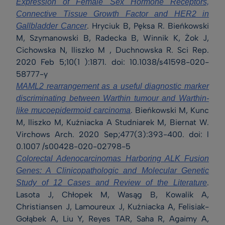
Expression of Female Sex Hormone Receptors,
Connective Tissue Growth Factor and HER2 in
. Hryciuk B, Pęksa R. Bieńkowski
Gallbladder Cancer
M, Szymanowski B, Radecka B, Winnik K, Żok J,
Cichowska N, lliszko M , Duchnowska R. Sci Rep.
2020 Feb 5;10(1 ):1871. doi: 10.1038/s41598-020-
58777-y
MAML2 rearrangement as a useful diagnostic marker
discriminating between Warthin tumour and Warthin-
. Bieńkowski M, Kunc
like mucoepidermoid carcinoma
M, lliszko M, Kuźniacka A Studniarek M, Biernat W.
Virchows Arch. 2020 Sep;477(3):393-400. doi: l
0.1007 /s00428-020-02798-5
Colorectal Adenocarcinomas Harboring ALK Fusion
Genes: A Clinicopathologic and Molecular Genetic
.
Study of 12 Cases and Review of the Literature
Lasota J, Chłopek M, Wasąg B, Kowalik A,
Christiansen J, Lamoureux J, Kuźniacka A, Felisiak-
Gołąbek A, Liu Y, Reyes TAR, Saha R, Agaimy A,