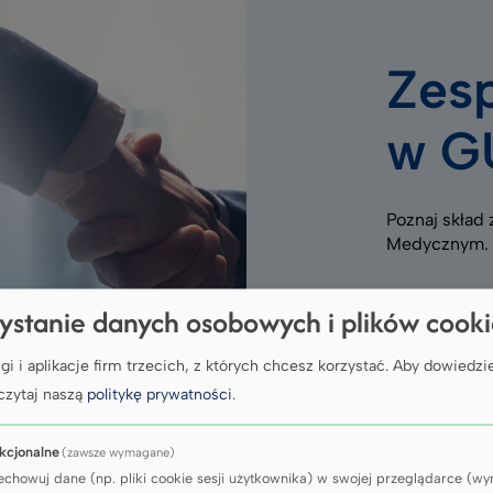
Zes
w G
Poznaj skład
Medycznym.
ystanie danych osobowych i plików cook
Sprawdź
gi i aplikacje firm trzecich, z których chcesz korzystać.
Aby dowiedzie
czytaj naszą
politykę prywatności
.
kcjonalne
(zawsze wymagane)
echowuj dane (np. pliki cookie sesji użytkownika) w swojej przeglądarce (