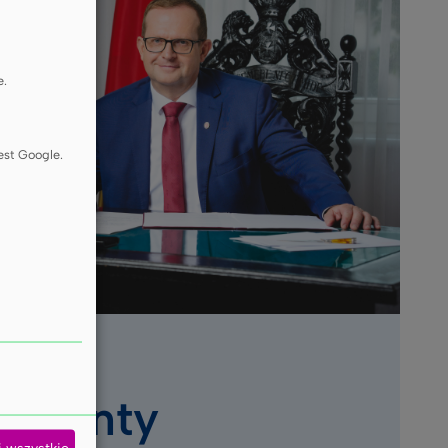
e.
est Google.
umenty
j wszystkie