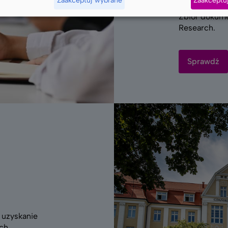
Zbiór dokume
Research.
Sprawdź
 uzyskanie
ch.