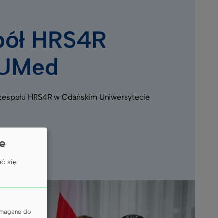
pół HRS4R
UMed
 zespołu HRS4R w Gdańskim Uniwersytecie
ie
ć się
wymagane do