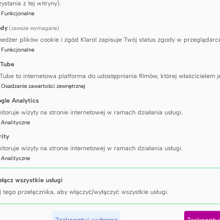
cz
ystania z tej witryny).
:
Funkcjonalne
ody
(zawsze wymagane)
edżer plików cookie i zgód Klaro! zapisuje Twój status zgody w przeglądarc
:
Funkcjonalne
Tube
katu HR
Tube to internetowa platforma do udostępniania filmów, której właścicielem j
:
Osadzanie zawartości zewnętrznej
gle Analytics
itoruje wizyty na stronie internetowej w ramach działania usługi.
:
Analityczne
rity
itoruje wizyty na stronie internetowej w ramach działania usługi.
:
Analityczne
ełącz wszystkie usługi
j tego przełącznika, aby włączyć/wyłączyć wszystkie usługi.
Dok
Zaakceptuj wybrane
Zaakceptu