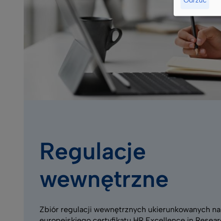
Regulacje
wewnętrzne
Zbiór regulacji wewnętrznych ukierunkowanych na
europejskiego certyfikatu HR Excellence in Resear