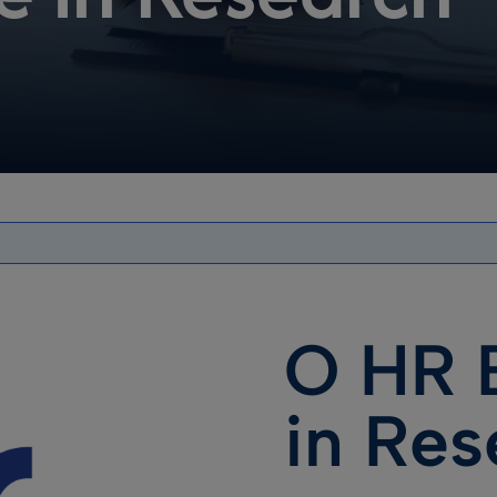
O HR 
in Res