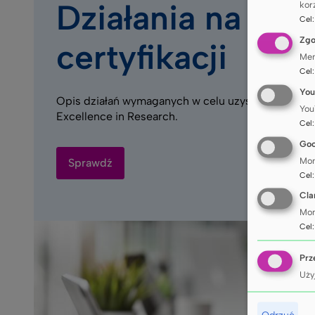
Działania na rze
korz
Cel
Zg
certyfikacji
Men
Cel
You
Opis działań wymaganych w celu uzyskania certyfi
You
Excellence in Research.
Cel
Goo
Mon
Sprawdź
Cel
Cla
Mon
Cel
Prz
Uży
Odrzuć