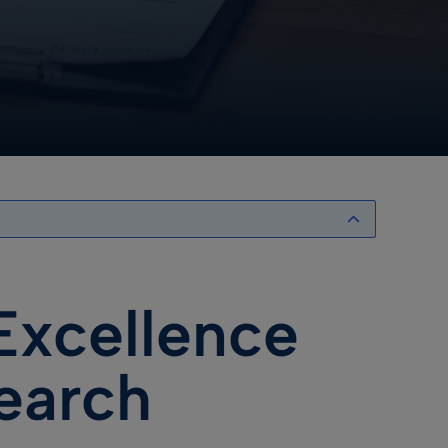
Excellence
earch