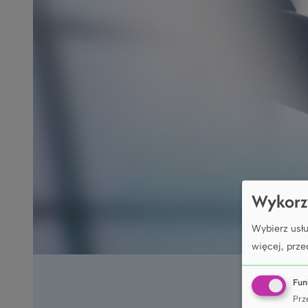
Wykorz
Wybierz usłu
więcej, prze
Fun
Prz