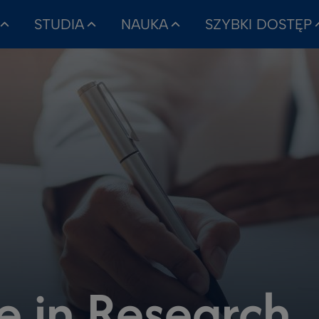
STUDIA
NAUKA
SZYBKI DOSTĘP
e in Research