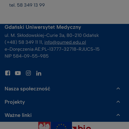
tel. 58 349 13 99
Gdański Uniwersytet Medyczny
ul. M. Skłodowskiej-Curie 3a, 80-210 Gdańsk
(+48) 58 349 11 11, 
info@gumed.edu.pl
e-Doręczenia AE:PL-13777-32718-RJUCS-15
NIP 584-09-55-985
Nasza społeczność
Projekty
Gazeta GUMed
Ważne linki
Uczelnia Badawcza
Skalpel. Podcast GUMed
Polityka prywatności