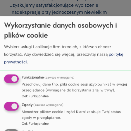
Uzyskujemy satysfakcjonujące wyciszenie
i nadekspresję przy jednoczesnym niewielkim
wpływie cytotoksycznym.
Wykorzystanie danych osobowych i
plików cookie
DOSTĘPNE URZĄDZENIA
I APARATURA
Wybierz usługi i aplikacje firm trzecich, z których chcesz
korzystać.
Aby dowiedzieć się więcej, przeczytaj naszą
politykę
prywatności
.
Dysponujemy aparaturą
niezbędną do analiz
przeżywalności komórek
Funkcjonalne
(zawsze wymagane)
w czasie rzeczywistym
(Real-
Przechowuj dane (np. pliki cookie sesji użytkownika) w swojej
przeglądarce (wymagane do korzystania z tej witryny).
Time Cell Analysis). Uzyskane
Cel
:
Funkcjonalne
wyniki walidujemy badając
Zgody
(zawsze wymagane)
aktywność głównych kaspaz
Menedżer plików cookie i zgód Klaro! zapisuje Twój status
wykonawczych (Caspase Glo
zgody w przeglądarce.
3/7 Assay). Dzięki możliwości zastosowania metod
Cel
:
Funkcjonalne
luminometrycznych
prowadzimy także badania