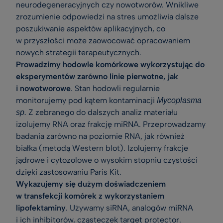
neurodegeneracyjnych czy nowotworów. Wnikliwe
zrozumienie odpowiedzi na stres umożliwia dalsze
poszukiwanie aspektów aplikacyjnych, co
w przyszłości może zaowocować opracowaniem
nowych strategii terapeutycznych.
Prowadzimy hodowle komórkowe wykorzystując do
eksperymentów zarówno linie pierwotne, jak
i nowotworowe
. Stan hodowli regularnie
monitorujemy pod kątem kontaminacji
Mycoplasma
Z zebranego do dalszych analiz materiału
sp.
izolujemy RNA oraz frakcję miRNA. Przeprowadzamy
badania zarówno na poziomie RNA, jak również
białka (metodą Western blot). Izolujemy frakcje
jądrowe i cytozolowe o wysokim stopniu czystości
dzięki zastosowaniu Paris Kit.
Wykazujemy się dużym doświadczeniem
w transfekcji komórek z wykorzystaniem
lipofektaminy
. Używamy siRNA, analogów miRNA
i ich inhibitorów, cząsteczek target protector.