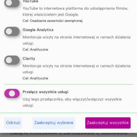
YouTube
wykorzystujące geny reporterowe
(Dual Luciferase
YouTube to internetowa platforma do udostępniania filmów,
Reporter Assay).
której właścicielem jest Google.
Cel
:
Osadzanie zawartości zewnętrznej
Google Analytics
PUBLIKACJE
Monitoruje wizyty na stronie internetowej w ramach działania
usługi.
Cel
:
Analityczne
Publikacje, które powstały dzięki zastosowaniu
Clarity
opisywanych metod badawczych:
Monitoruje wizyty na stronie internetowej w ramach działania
1. Gebert M, Bartoszewska S, Janaszak-Jasiecka A,
usługi.
Moszyńska A, Cabaj A, Króliczewski J, Madanecki P,
Cel
:
Analityczne
Ochocka RJ, Crossman DK, Collawn JF,
Bartoszewski R.
PIWI proteins contribute to
Przełącz wszystkie usługi
apoptosis during the UPR in human airway epithelial
Użyj tego przełącznika, aby włączyć/wyłączyć wszystkie
cells
. Sci Rep. 2018 Nov 6;8(1):16431. doi:
usługi.
10.1038/s41598-018-34861-2. PMID: 30401887;
PMCID: PMC6219583
Odrzuć
Zaakceptuj wybrane
Zaakceptuj wszystkie
2. Bartoszewski R, Gebert M, Janaszak-Jasiecka A,
Cabaj A, Króliczewski J, Bartoszewska S, Sobolewska