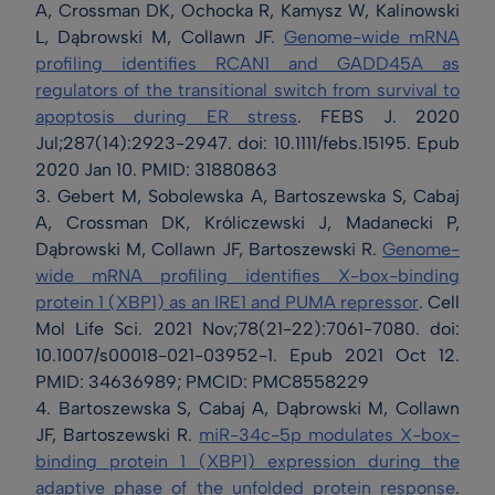
A, Crossman DK, Ochocka R, Kamysz W, Kalinowski
L, Dąbrowski M, Collawn JF.
Genome-wide mRNA
profiling identifies RCAN1 and GADD45A as
regulators of the transitional switch from survival to
apoptosis during ER stress
. FEBS J. 2020
Jul;287(14):2923-2947. doi: 10.1111/febs.15195. Epub
2020 Jan 10. PMID: 31880863
3. Gebert M, Sobolewska A, Bartoszewska S, Cabaj
A, Crossman DK, Króliczewski J, Madanecki P,
Dąbrowski M, Collawn JF, Bartoszewski R.
Genome-
wide mRNA profiling identifies X-box-binding
protein 1 (XBP1) as an IRE1 and PUMA repressor
. Cell
Mol Life Sci. 2021 Nov;78(21-22):7061-7080. doi:
10.1007/s00018-021-03952-1. Epub 2021 Oct 12.
PMID: 34636989; PMCID: PMC8558229
4. Bartoszewska S, Cabaj A, Dąbrowski M, Collawn
JF, Bartoszewski R.
miR-34c-5p modulates X-box-
binding protein 1 (XBP1) expression during the
adaptive phase of the unfolded protein response
.