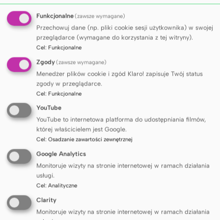
Funkcjonalne
(zawsze wymagane)
Przechowuj dane (np. pliki cookie sesji użytkownika) w swojej
przeglądarce (wymagane do korzystania z tej witryny).
Cel
:
Funkcjonalne
Zgody
(zawsze wymagane)
Najważniejsze zadania
Menedżer plików cookie i zgód Klaro! zapisuje Twój status
zgody w przeglądarce.
Cel
:
Funkcjonalne
Najważniejszym zadaniem Uczelni Fahrenheita jest
YouTube
jak najlepsze wykorzystanie zasobów i potencjału
YouTube to internetowa platforma do udostępniania filmów,
trzech uczelni, które go tworzą. Jego działania
której właścicielem jest Google.
koncentrują się na opracowaniu rozwiązań
Cel
:
Osadzanie zawartości zewnętrznej
wspierających wspólne badania naukowe i prace
rozwojowe, a także rekomendacji dotyczących
Google Analytics
konsolidacji lub powoływania nowych,
Monitoruje wizyty na stronie internetowej w ramach działania
międzyuczelnianych szkół doktorskich.
usługi.
Cel
:
Analityczne
Clarity
Monitoruje wizyty na stronie internetowej w ramach działania