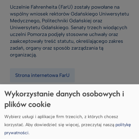
Uczelnie Fahrenheita (FarU) zostały powołane na
wspólny wniosek rektorów Gdańskiego Uniwersytetu
Medycznego, Politechniki Gdańskiej oraz
Uniwersytetu Gdańskiego. Senaty trzech wiodących
uczelni Pomorza podjęły stosowne uchwały oraz
zaakceptowały treść statutu, określającego zakres
zadań, organy oraz sposób zarządzania tą
organizacją.
Strona internetowa FarU
Wykorzystanie danych osobowych i
plików cookie
Wybierz usługi i aplikacje firm trzecich, z których chcesz
korzystać.
Aby dowiedzieć się więcej, przeczytaj naszą
politykę
prywatności
.