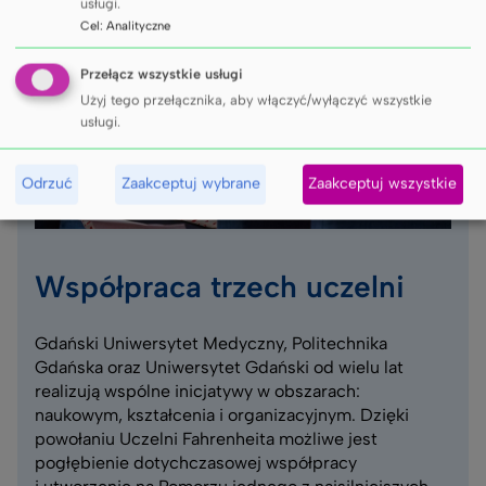
usługi.
Cel
:
Analityczne
Przełącz wszystkie usługi
Użyj tego przełącznika, aby włączyć/wyłączyć wszystkie
usługi.
Odrzuć
Zaakceptuj wybrane
Zaakceptuj wszystkie
Współpraca trzech uczelni
Gdański Uniwersytet Medyczny, Politechnika
Gdańska oraz Uniwersytet Gdański od wielu lat
realizują wspólne inicjatywy w obszarach:
naukowym, kształcenia i organizacyjnym. Dzięki
powołaniu Uczelni Fahrenheita możliwe jest
pogłębienie dotychczasowej współpracy