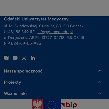
Gdański Uniwersytet Medyczny
ul. M. Skłodowskiej-Curie 3a, 80-210 Gdańsk
(+48) 58 349 11 11, 
info@gumed.edu.pl
e-Doręczenia AE:PL-13777-32718-RJUCS-15
NIP 584-09-55-985
Nasza społeczność
Projekty
Gazeta GUMed
Ważne linki
Uczelnia Badawcza
Skalpel. Podcast GUMed
Polityka prywatności
ACE²-EU
Sklep Dr Gadżet