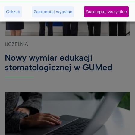
Odrzuć
Zaakceptuj wybrane
Zaakceptuj wszystkie
UCZELNIA
Nowy wymiar edukacji
stomatologicznej w GUMed