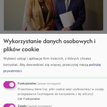
LECZENIE
Wykorzystanie danych osobowych i
Dr Adam Polcyn nowym
plików cookie
konsultantem wojewódzkim
Wybierz usługi i aplikacje firm trzecich, z których chcesz
w dziedzinie chirurgii
korzystać.
Aby dowiedzieć się więcej, przeczytaj naszą
politykę
stomatologicznej
prywatności
.
Funkcjonalne
(zawsze wymagane)
Przechowuj dane (np. pliki cookie sesji użytkownika) w swojej
przeglądarce (wymagane do korzystania z tej witryny).
Cel
:
Funkcjonalne
Zgody
(zawsze wymagane)