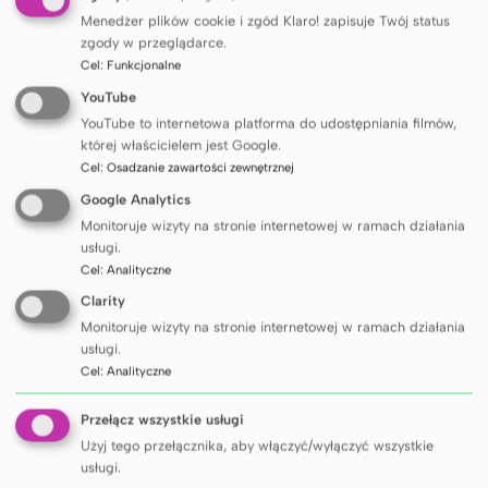
Menedżer plików cookie i zgód Klaro! zapisuje Twój status
zgody w przeglądarce.
Cel
:
Funkcjonalne
YouTube
YouTube to internetowa platforma do udostępniania filmów,
której właścicielem jest Google.
Cel
:
Osadzanie zawartości zewnętrznej
UCZELNIA
Google Analytics
Monitoruje wizyty na stronie internetowej w ramach działania
Jubileuszowy rok akademicki
usługi.
Cel
:
Analityczne
rozpoczęty
Clarity
Monitoruje wizyty na stronie internetowej w ramach działania
usługi.
Cel
:
Analityczne
Przełącz wszystkie usługi
Użyj tego przełącznika, aby włączyć/wyłączyć wszystkie
usługi.