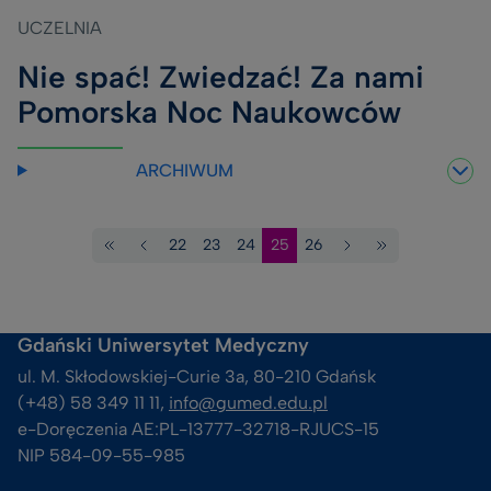
UCZELNIA
Nie spać! Zwiedzać! Za nami
Pomorska Noc Naukowców
ARCHIWUM
22
23
24
25
26
Pierwsza
Poprzednia
Strona
Strona
Strona
Bieżąca
Strona
Następna
Ostatnia
strona
strona
strona
strona
strona
Gdański Uniwersytet Medyczny
ul. M. Skłodowskiej-Curie 3a, 80-210 Gdańsk
(+48) 58 349 11 11, 
info@gumed.edu.pl
e-Doręczenia AE:PL-13777-32718-RJUCS-15
NIP 584-09-55-985