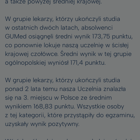
a także powyżej średniej krajowej.
W grupie lekarzy, którzy ukończyli studia
w ostatnich dwóch latach, absolwenci
GUMed osiągnęli średni wynik 173,75 punktu,
co ponownie lokuje naszą uczelnię w ścisłej
krajowej czołówce. Średni wynik w tej grupie
ogólnopolskiej wyniósł 171,4 punktu.
W grupie lekarzy, którzy ukończyli studia
ponad 2 lata temu nasza Uczelnia znalazła
się na 3. miejscu w Polsce ze średnim
wynikiem 168,83 punktu. Wszystkie osoby
z tej kategorii, które przystąpiły do egzaminu,
uzyskały wynik pozytywny.