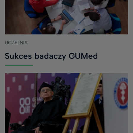
UCZELNIA
Sukces badaczy GUMed