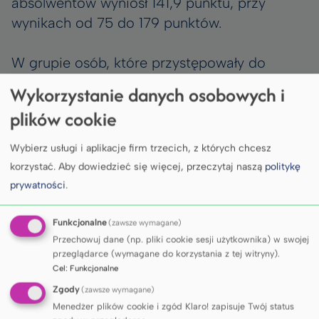
absolwentów wyniósł 141,9 punktu, przy
wynikach od 75 do 179 punktów.
W grupie osób, które przystępowały do
egzaminu po raz pierwszy lekarze dentyści
Wykorzystanie danych osobowych i
uzyskali średnio 139 punktów.
plików cookie
GUMed w kontekście krajowym
Wybierz usługi i aplikacje firm trzecich, z których chcesz
Wyniki tegorocznej sesji egzaminacyjnej
korzystać.
Aby dowiedzieć się więcej, przeczytaj naszą
politykę
potwierdzają wysoki poziom kształcenia
prywatności
.
i skuteczność przygotowania studentów
GUMed do egzaminów zawodowych.
Funkcjonalne
(zawsze wymagane)
Zarówno w przypadku LEK, jak i LDEK, nasi
Przechowuj dane (np. pliki cookie sesji użytkownika) w swojej
przeglądarce (wymagane do korzystania z tej witryny).
absolwenci plasują się w czołówce polskich
Cel
:
Funkcjonalne
uczelni medycznych, utrzymując wysoką
Zgody
(zawsze wymagane)
zdawalność i solidne wyniki punktowe.
Menedżer plików cookie i zgód Klaro! zapisuje Twój status