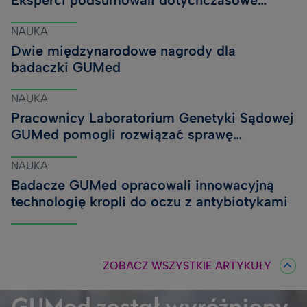
Eksperci podsumowali dotychczasowe
wyniki i zaplanowali kolejne badania
NAUKA
Dwie międzynarodowe nagrody dla
badaczki GUMed
NAUKA
Pracownicy Laboratorium Genetyki Sądowej
GUMed pomogli rozwiązać sprawę
kryminalną sprzed lat
NAUKA
Badacze GUMed opracowali innowacyjną
technologię kropli do oczu z antybiotykami
ZOBACZ WSZYSTKIE ARTYKUŁY
GUMed został wyróżniony