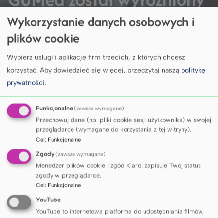
we wszystkich czterech
Wykorzystanie danych osobowych i
plików cookie
wiodących rankingach
Wybierz usługi i aplikacje firm trzecich, z których chcesz
szkół wyższych
korzystać.
Aby dowiedzieć się więcej, przeczytaj naszą
politykę
prywatności
.
Funkcjonalne
(zawsze wymagane)
Przechowuj dane (np. pliki cookie sesji użytkownika) w swojej
DOWIEDZ SIĘ WIĘCEJ
przeglądarce (wymagane do korzystania z tej witryny).
Cel
:
Funkcjonalne
Zgody
(zawsze wymagane)
Menedżer plików cookie i zgód Klaro! zapisuje Twój status
KALENDARIUM
zgody w przeglądarce.
Cel
:
Funkcjonalne
YouTube
YouTube to internetowa platforma do udostępniania filmów,