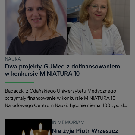
NAUKA
Dwa projekty GUMed z dofinansowaniem
w konkursie MINIATURA 10
Badaczki z Gdańskiego Uniwersytetu Medycznego
otrzymały finansowanie w konkursie MINIATURA 10
Narodowego Centrum Nauki. Łącznie niemal 100 tys. zł
pozwoli na realizację dwóch projektów dotyczących
opracowania nowych narzędzi badawczych oraz
IN MEMORIAM
poszukiwania skuteczniejszych metod leczenia
Nie żyje Piotr Wrzeszcz
nowotworów. Dr Natalia Treder z Katedry i Zakładu