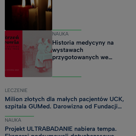
Chemii Farmaceutycznej uzyskała finansowanie w
wysokości 49 940 zł na realizację projektu Opracowanie
strategii analitycznej LC-MS/MS do monitorowania
dynamiki zmian profilu lipidowego w procesie
NAUKA
indukowanej ferroptozy. Ferroptoza to zależna od żelaza
Historia medycyny na
forma regulo
wystawach
przygotowanych we
współpracy z Muzeum
Gdańska
LECZENIE
Milion złotych dla małych pacjentów UCK,
szpitala GUMed. Darowizna od Fundacji
Cancer Fighters
NAUKA
Projekt ULTRABADANIE nabiera tempa.