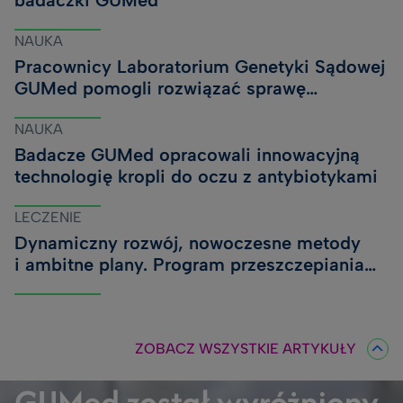
badaczki GUMed
NAUKA
Pracownicy Laboratorium Genetyki Sądowej
GUMed pomogli rozwiązać sprawę
kryminalną sprzed lat
NAUKA
Badacze GUMed opracowali innowacyjną
technologię kropli do oczu z antybiotykami
LECZENIE
Dynamiczny rozwój, nowoczesne metody
i ambitne plany. Program przeszczepiania
wątroby w UCK, szpitalu GUMed,
z kolejnym kamieniem milowym
ZOBACZ WSZYSTKIE ARTYKUŁY
GUMed został wyróżniony