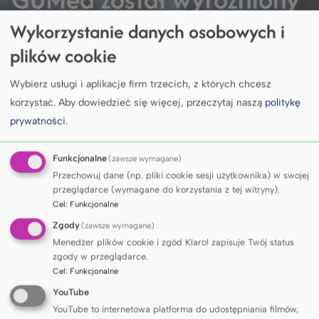
we wszystkich czterech
Wykorzystanie danych osobowych i
plików cookie
wiodących rankingach
Wybierz usługi i aplikacje firm trzecich, z których chcesz
szkół wyższych
korzystać.
Aby dowiedzieć się więcej, przeczytaj naszą
politykę
prywatności
.
Funkcjonalne
(zawsze wymagane)
Przechowuj dane (np. pliki cookie sesji użytkownika) w swojej
DOWIEDZ SIĘ WIĘCEJ
przeglądarce (wymagane do korzystania z tej witryny).
Cel
:
Funkcjonalne
Zgody
(zawsze wymagane)
Menedżer plików cookie i zgód Klaro! zapisuje Twój status
KALENDARIUM
zgody w przeglądarce.
Cel
:
Funkcjonalne
YouTube
YouTube to internetowa platforma do udostępniania filmów,