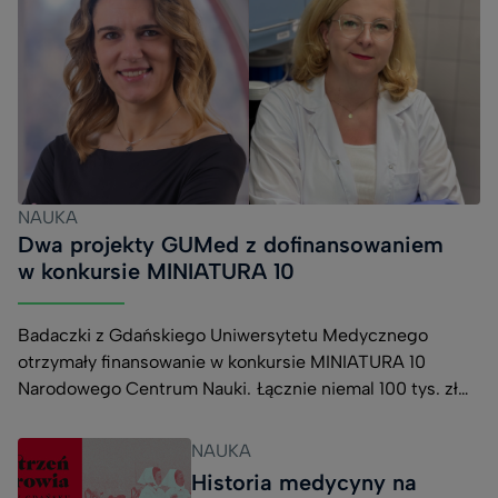
NAUKA
Dwa projekty GUMed z dofinansowaniem
w konkursie MINIATURA 10
Badaczki z Gdańskiego Uniwersytetu Medycznego
otrzymały finansowanie w konkursie MINIATURA 10
Narodowego Centrum Nauki. Łącznie niemal 100 tys. zł
pozwoli na realizację dwóch projektów dotyczących
opracowania nowych narzędzi badawczych oraz
NAUKA
poszukiwania skuteczniejszych metod leczenia
Historia medycyny na
nowotworów. Dr Natalia Treder z Katedry i Zakładu