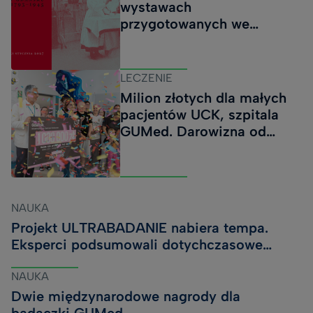
wystawach
Chemii Farmaceutycznej uzyskała finansowanie w
przygotowanych we
wysokości 49 940 zł na realizację projektu Opracowanie
współpracy z Muzeum
strategii analitycznej LC-MS/MS do monitorowania
Gdańska
dynamiki zmian profilu lipidowego w procesie
LECZENIE
indukowanej ferroptozy. Ferroptoza to zależna od żelaza
Milion złotych dla małych
forma regulo
pacjentów UCK, szpitala
GUMed. Darowizna od
Fundacji Cancer Fighters
NAUKA
Projekt ULTRABADANIE nabiera tempa.
Eksperci podsumowali dotychczasowe
wyniki i zaplanowali kolejne badania
NAUKA
Dwie międzynarodowe nagrody dla