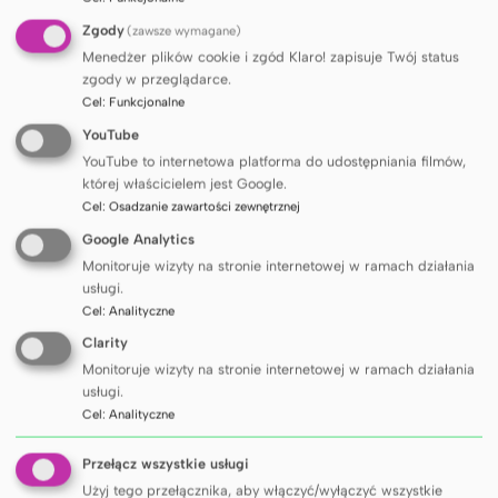
NAUKA
Zgody
(zawsze wymagane)
Menedżer plików cookie i zgód Klaro! zapisuje Twój status
Dr hab. Ewa Bandurska
zgody w przeglądarce.
w gronie ekspertów AOTMiT
Cel
:
Funkcjonalne
YouTube
YouTube to internetowa platforma do udostępniania filmów,
której właścicielem jest Google.
Cel
:
Osadzanie zawartości zewnętrznej
Google Analytics
Monitoruje wizyty na stronie internetowej w ramach działania
usługi.
Cel
:
Analityczne
Clarity
Monitoruje wizyty na stronie internetowej w ramach działania
usługi.
Cel
:
Analityczne
Przełącz wszystkie usługi
UCZELNIA
Użyj tego przełącznika, aby włączyć/wyłączyć wszystkie