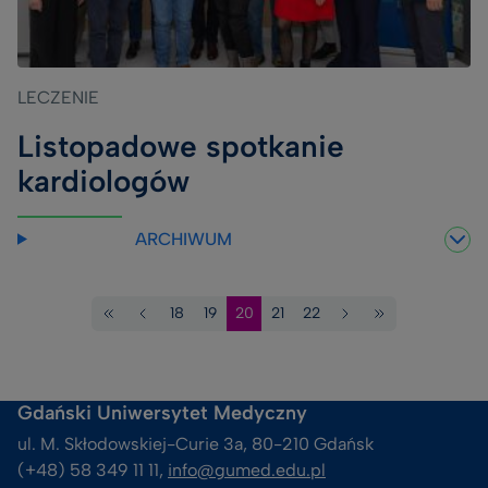
LECZENIE
Listopadowe spotkanie
kardiologów
ARCHIWUM
18
19
20
21
22
Pierwsza
Poprzednia
Strona
Strona
Bieżąca
Strona
Strona
Następna
Ostatnia
strona
strona
strona
strona
strona
Gdański Uniwersytet Medyczny
ul. M. Skłodowskiej-Curie 3a, 80-210 Gdańsk
(+48) 58 349 11 11, 
info@gumed.edu.pl