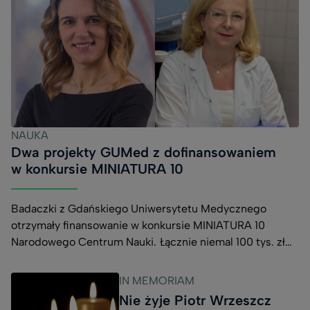
NAUKA
Dwa projekty GUMed z dofinansowaniem
w konkursie MINIATURA 10
Badaczki z Gdańskiego Uniwersytetu Medycznego
otrzymały finansowanie w konkursie MINIATURA 10
Narodowego Centrum Nauki. Łącznie niemal 100 tys. zł
pozwoli na realizację dwóch projektów dotyczących
opracowania nowych narzędzi badawczych oraz
IN MEMORIAM
poszukiwania skuteczniejszych metod leczenia
Nie żyje Piotr Wrzeszcz
nowotworów. Dr Natalia Treder z Katedry i Zakładu