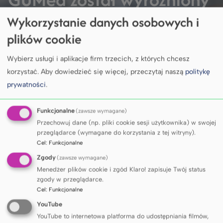
we wszystkich czterech
Wykorzystanie danych osobowych i
plików cookie
wiodących rankingach
Wybierz usługi i aplikacje firm trzecich, z których chcesz
szkół wyższych
korzystać.
Aby dowiedzieć się więcej, przeczytaj naszą
politykę
prywatności
.
Funkcjonalne
(zawsze wymagane)
Przechowuj dane (np. pliki cookie sesji użytkownika) w swojej
DOWIEDZ SIĘ WIĘCEJ
przeglądarce (wymagane do korzystania z tej witryny).
Cel
:
Funkcjonalne
Zgody
(zawsze wymagane)
Menedżer plików cookie i zgód Klaro! zapisuje Twój status
KALENDARIUM
zgody w przeglądarce.
Cel
:
Funkcjonalne
YouTube
YouTube to internetowa platforma do udostępniania filmów,