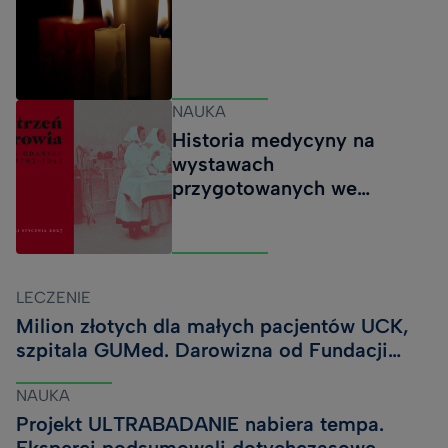
Chemii Farmaceutycznej uzyskała finansowanie w
wysokości 49 940 zł na realizację projektu Opracowanie
strategii analitycznej LC-MS/MS do monitorowania
dynamiki zmian profilu lipidowego w procesie
NAUKA
indukowanej ferroptozy. Ferroptoza to zależna od żelaza
Historia medycyny na
forma regulo
wystawach
przygotowanych we
współpracy z Muzeum
Gdańska
LECZENIE
Milion złotych dla małych pacjentów UCK,
szpitala GUMed. Darowizna od Fundacji
Cancer Fighters
NAUKA
Projekt ULTRABADANIE nabiera tempa.