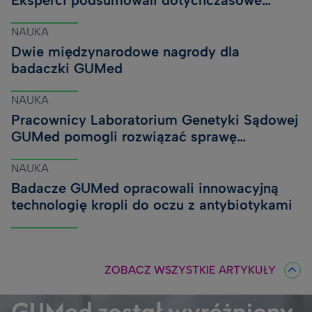
Eksperci podsumowali dotychczasowe
wyniki i zaplanowali kolejne badania
NAUKA
Dwie międzynarodowe nagrody dla
badaczki GUMed
NAUKA
Pracownicy Laboratorium Genetyki Sądowej
GUMed pomogli rozwiązać sprawę
kryminalną sprzed lat
NAUKA
Badacze GUMed opracowali innowacyjną
technologię kropli do oczu z antybiotykami
ZOBACZ WSZYSTKIE ARTYKUŁY
GUMed został wyróżniony