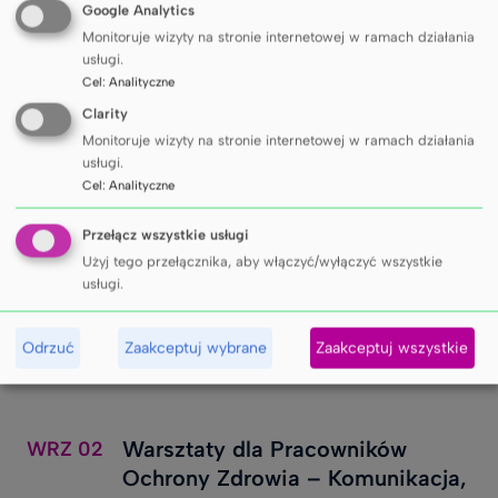
Google Analytics
Monitoruje wizyty na stronie internetowej w ramach działania
usługi.
Cel
:
Analityczne
Clarity
Monitoruje wizyty na stronie internetowej w ramach działania
INNE WYDARZENIA
usługi.
Cel
:
Analityczne
Konferencja ESSSB 2026 - 21st
SIE
26
Przełącz wszystkie usługi
European Symposium on Suicide
Użyj tego przełącznika, aby włączyć/wyłączyć wszystkie
and Suicidal Behaviour
usługi.
Radisson Blu Hotel Lietuva, Wilno
Odrzuć
Zaakceptuj wybrane
Zaakceptuj wszystkie
DODAJ DO KALENDARZA
Warsztaty dla Pracowników
WRZ
02
Ochrony Zdrowia – Komunikacja,