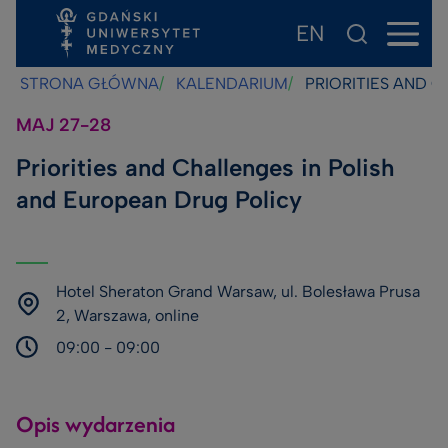
EN
Przejdź
Przejdź
Przejdź
do
do
do
STRONA GŁÓWNA
KALENDARIUM
PRIORITIES AND C
treści
stopki
wyszukiwarki
MAJ
27-28
Priorities and Challenges in Polish
and European Drug Policy
Hotel Sheraton Grand Warsaw, ul. Bolesława Prusa
2, Warszawa, online
09:00
- 09:00
Opis wydarzenia