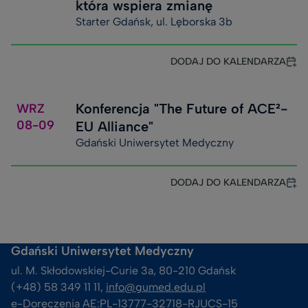
która wspiera zmianę
Starter Gdańsk, ul. Lęborska 3b
DODAJ DO KALENDARZA
Konferencja "The Future of ACE²-
WRZ
08-09
EU Alliance"
Gdański Uniwersytet Medyczny
DODAJ DO KALENDARZA
Gdański Uniwersytet Medyczny
ul. M. Skłodowskiej-Curie 3a, 80-210 Gdańsk
(+48) 58 349 11 11, 
info@gumed.edu.pl
e-Doręczenia AE:PL-13777-32718-RJUCS-15