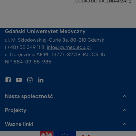
DODAJ DO KALENDARZA
Gdański Uniwersytet Medyczny
ul. M. Skłodowskiej-Curie 3a, 80-210 Gdańsk
(+48) 58 349 11 11, 
info@gumed.edu.pl
e-Doręczenia AE:PL-13777-32718-RJUCS-15
NIP 584-09-55-985
Nasza społeczność
Projekty
Gazeta GUMed
Ważne linki
Uczelnia Badawcza
Skalpel. Podcast GUMed