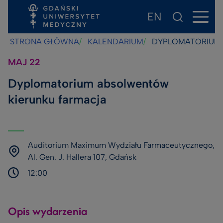
EN
Przejdź
Przejdź
Przejdź
do
do
do
STRONA GŁÓWNA
KALENDARIUM
DYPLOMATORIUM 
treści
stopki
wyszukiwarki
MAJ
22
Dyplomatorium absolwentów
kierunku farmacja
Auditorium Maximum Wydziału Farmaceutycznego,
Al. Gen. J. Hallera 107, Gdańsk
12:00
Opis wydarzenia