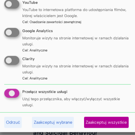
YouTube
YouTube to internetowa platforma do udostępniania filmów,
której właścicielem jest Google.
Cel
:
Osadzanie zawartości zewnętrznej
Google Analytics
Monitoruje wizyty na stronie internetowej w ramach działania
usługi.
Cel
:
Analityczne
Clarity
Monitoruje wizyty na stronie internetowej w ramach działania
usługi.
Cel
:
Analityczne
Przełącz wszystkie usługi
INNE WYDARZENIA
Użyj tego przełącznika, aby włączyć/wyłączyć wszystkie
usługi.
Konferencja ESSSB 2026 - 21st
SIE
26
Odrzuć
Zaakceptuj wybrane
Zaakceptuj wszystkie
European Symposium on Suicide
and Suicidal Behaviour