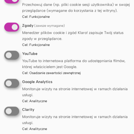
Przechowuj dane (np. pliki cookie sesji użytkownika) w swojej
Projekt
wspiera i promuje wydarzenia
Ultrabadanie
przeglądarce (wymagane do korzystania z tej witryny).
sportowe oraz naukowe związane z aktywnością
Cel
:
Funkcjonalne
fizyczną, medycyną sportową, zdrowiem
Zgody
(zawsze wymagane)
publicznym, profilaktyką chorób przewlekłych oraz
badaniami nad wysiłkiem fizycznym.
Menedżer plików cookie i zgód Klaro! zapisuje Twój status
zgody w przeglądarce.
Cel
:
Funkcjonalne
YouTube
YouTube to internetowa platforma do udostępniania filmów,
Polecane wydarzenia
której właścicielem jest Google.
Cel
:
Osadzanie zawartości zewnętrznej
Google Analytics
Monitoruje wizyty na stronie internetowej w ramach działania
usługi.
Cel
:
Analityczne
Clarity
Monitoruje wizyty na stronie internetowej w ramach działania
usługi.
Cel
:
Analityczne