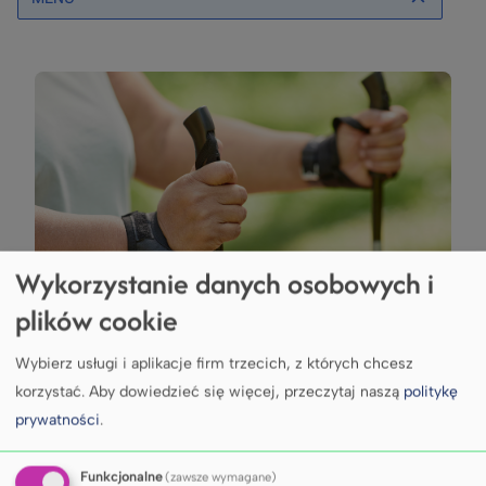
Wykorzystanie danych osobowych i
plików cookie
Wybierz usługi i aplikacje firm trzecich, z których chcesz
Wydarzenia
korzystać.
Aby dowiedzieć się więcej, przeczytaj naszą
politykę
prywatności
.
sportowe i naukowe
Funkcjonalne
(zawsze wymagane)