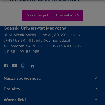
Prezentacja 1
Prezentacja 2
Gdański Uniwersytet Medyczny
ul. M. Skłodowskiej-Curie 3a, 80-210 Gdańsk
(+48) 58 349 11 11, 
info@gumed.edu.pl
e-Doręczenia AE:PL-13777-32718-RJUCS-15
NIP 584-09-55-985
Nasza społeczność
Projekty
Gazeta GUMed
Ważne linki
Uczelnia Badawcza
Skalpel. Podcast GUMed