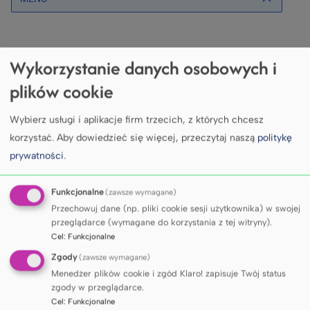
Wykorzystanie danych osobowych i
Projekt proponuje innowacyjne podejście do
plików cookie
podawania antybiotyków, które ulegają szybkiemu
rozkładowi w środowisku wodnym, w postaci kropli
do oczu. Obecnie brak jest technologii
Wybierz usługi i aplikacje firm trzecich, z których chcesz
pozwalających na bezpieczne i skuteczne
korzystać.
Aby dowiedzieć się więcej, przeczytaj naszą
politykę
stosowanie takich substancji w formie płynnej –
prywatności
.
dotychczas stosowano jedynie proszki lub granulaty
przygotowywane tuż przed podaniem (tzw. ex
Funkcjonalne
(zawsze wymagane)
tempore), co w przypadku kropli do oczu jest
Przechowuj dane (np. pliki cookie sesji użytkownika) w swojej
niepraktyczne i trudne do wykonania w warunkach
przeglądarce (wymagane do korzystania z tej witryny).
domowych.
Cel
:
Funkcjonalne
Alternatywą, jaką proponujemy są krople olejowe.
Zgody
(zawsze wymagane)
Z uwagi na to, że oleje mogą zaburzać widzenie być
Menedżer plików cookie i zgód Klaro! zapisuje Twój status
źle tolerowane przez pacjentów opracowujemy
zgody w przeglądarce.
rozwiązanie, które eliminuje ten problem – opiera się
Cel
:
Funkcjonalne