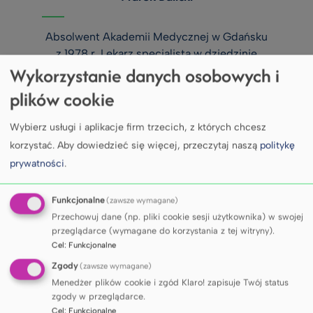
Absolwent Akademii Medycznej w Gdańsku
z 1978 r. Lekarz specjalista w dziedzinie
Wykorzystanie danych osobowych i
anestezjologii (I st.) i psychiatrii (II st.).
polityk, wieloletni parlamentarzysta,
plików cookie
dwukrotny minister zdrowia. Doradca
prezydenta RP w latach 1998-2001.
Wybierz usługi i aplikacje firm trzecich, z których chcesz
korzystać.
Aby dowiedzieć się więcej, przeczytaj naszą
politykę
prywatności
.
Funkcjonalne
(zawsze wymagane)
prof. Anna Dominiczak
Przechowuj dane (np. pliki cookie sesji użytkownika) w swojej
przeglądarce (wymagane do korzystania z tej witryny).
Cel
:
Funkcjonalne
Zgody
Prorektor Uniwersytetu w Glasgow i kierownik
(zawsze wymagane)
Menedżer plików cookie i zgód Klaro! zapisuje Twój status
College of Medical, Veterinary and Life Sciences
zgody w przeglądarce.
University of Glasgow (2010-2020). Specjalista
Cel
:
Funkcjonalne