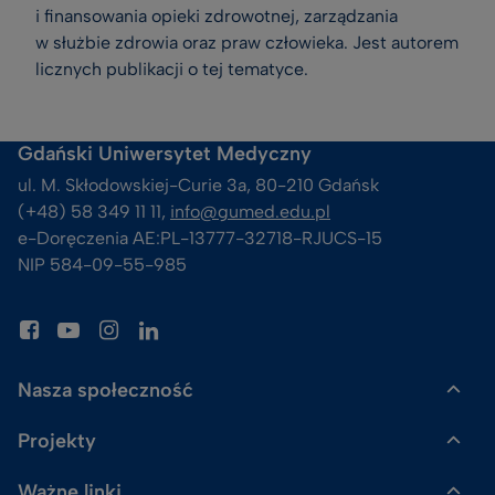
i finansowania opieki zdrowotnej, zarządzania
w służbie zdrowia oraz praw człowieka. Jest autorem
licznych publikacji o tej tematyce.
Gdański Uniwersytet Medyczny
ul. M. Skłodowskiej-Curie 3a, 80-210 Gdańsk
(+48) 58 349 11 11, 
info@gumed.edu.pl
e-Doręczenia AE:PL-13777-32718-RJUCS-15
NIP 584-09-55-985
Nasza społeczność
Projekty
Gazeta GUMed
Ważne linki
Uczelnia Badawcza
Skalpel. Podcast GUMed