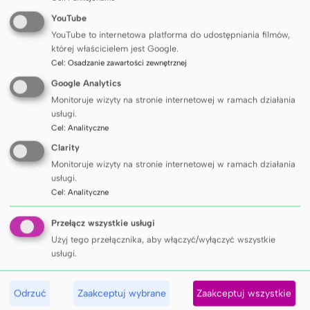
chorób wewnętrznych, nadciśnienia
YouTube
i endokrynologii, medyczny konsultant honorowy
YouTube to internetowa platforma do udostępniania filmów,
oraz członek Rady do Spraw Zdrowia NHS Greater
której właścicielem jest Google.
Glasgow & Clyde Health.
Cel
:
Osadzanie zawartości zewnętrznej
Jedna z wiodących na świecie naukowców
Google Analytics
zajmujących się chorobami układu krążenia,
Monitoruje wizyty na stronie internetowej w ramach działania
nadciśnieniem, genomiką układu sercowo-
usługi.
naczyniowego oraz medycyną precyzyjną. W 2016 r.
Cel
:
Analityczne
została uhonorowana Orderem Imperium
Clarity
Brytyjskiego w klasie
, a co się z tym
Dama Komandor
Monitoruje wizyty na stronie internetowej w ramach działania
wiąże tytułem honorowym Dame (żeński ekwiwalent
usługi.
tytułu Sir). Otrzymała to wyróżnienie z rąk Królowej
Cel
:
Analityczne
Elżbiety II za osiągnięcia w dziedzinie badań nad
układem sercowo-naczyniowym.
Przełącz wszystkie usługi
W 2019 r. została mianowana do Rady Badań
Użyj tego przełącznika, aby włączyć/wyłączyć wszystkie
Medycznych (MRC). Mistrz Innowacji w dziedzinie
usługi.
zdrowia (Health Innovation Champion). Jest
członkiem Królewskiego Kolegium Lekarzy,
Odrzuć
Zaakceptuj wybrane
Zaakceptuj wszystkie
Amerykańskiego Towarzystwa Kardiologicznego,