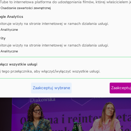
Tube to internetowa platforma do udostępniania filmów, której właścicielem j
ulturowego,
Dagmara Rozkwitalska
, koordynato
:
Osadzanie zawartości zewnętrznej
tocznia Cesarska organizującej procesy inwestyc
gle Analytics
ej, oraz
Marta Szadowiak
, dyrektorka Nadbałtyc
itoruje wizyty na stronie internetowej w ramach działania usługi.
:
Analityczne
rity
itoruje wizyty na stronie internetowej w ramach działania usługi.
:
Analityczne
ełącz wszystkie usługi
j tego przełącznika, aby włączyć/wyłączyć wszystkie usługi.
Zaakceptuj wybrane
Zaakceptu