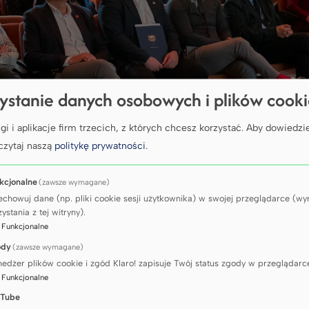
ystanie danych osobowych i plików cook
gi i aplikacje firm trzecich, z których chcesz korzystać.
Aby dowiedzie
czytaj naszą
politykę prywatności
.
kcjonalne
(zawsze wymagane)
echowuj dane (np. pliki cookie sesji użytkownika) w swojej przeglądarce (
ystania z tej witryny).
:
Funkcjonalne
rzenia była debata ekspertek dotycząca konte
ody
(zawsze wymagane)
dzictwa kulturowego oraz zapewnienia mu trwania
edżer plików cookie i zgód Klaro! zapisuje Twój status zgody w przeglądarc
m i obiektom zabytkowym. Dyskusja, która zost
:
Funkcjonalne
ę Lehmann
, objęła różne perspektywy ochrony d
Tube
 były
Ewelina Diakowska
, specjalistka w zakresi