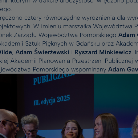
ni, którym w trakcie uroczystości wręczono pod
ego.
ręczono cztery równorzędne wyróżnienia dla wyr
rojektowych. W imieniu marszałka Województwa 
złonek Zarządu Województwa Pomorskiego
Adam 
, Akademii Sztuk Pięknych w Gdańsku oraz Akadem
Wilde
,
Adam Świerżewski
i
Ryszard Minkiewicz
. 
iej Akademii Planowania Przestrzeni Publicznej 
Województwa Pomorskiego wspominany
Adam Gaw