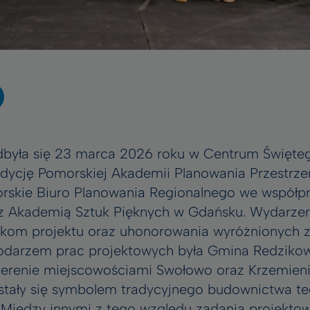
odbyła się 23 marca 2026 roku w Centrum Święte
dycję Pomorskiej Akademii Planowania Przestrzen
rskie Biuro Planowania Regionalnego we współp
az Akademią Sztuk Pięknych w Gdańsku. Wydarzen
ikom projektu oraz uhonorowania wyróżnionych z
podarzem prac projektowych była Gmina Redziko
j terenie miejscowościami Swołowo oraz Krzemieni
stały się symbolem tradycyjnego budownictwa te
. Między innymi z tego względu zadania projektowe