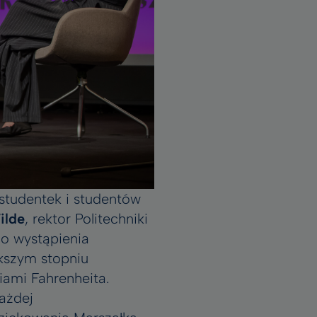
studentek i studentów
ilde
, rektor Politechniki
go wystąpienia
ększym stopniu
iami Fahrenheita.
każdej