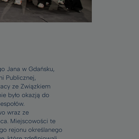
go Jana w Gdańsku,
i Publicznej,
racy ze Związkiem
ie było okazją do
espołów.
wo wraz ze
ca. Miejscowości te
go rejonu określanego
, które zdefiniowali