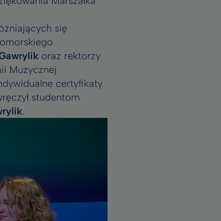
ziękowania Marszałka
óżniających się
Pomorskiego
Gawrylik
oraz rektorzy
ii Muzycznej
Indywidualne certyfikaty
wręczył studentom
rylik
.