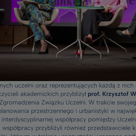
ych uczelni oraz reprezentujących każdą z nich 
czycieli akademickich przybliżył
prof. Krzysztof W
 Zgromadzenia Związku Uczelni. W trakcie swoje
planowania przestrzennego i urbanistyki w najwi
 interdyscyplinarnej współpracy pomiędzy Uczeln
j współpracy przybliżyli również przedstawiciele 