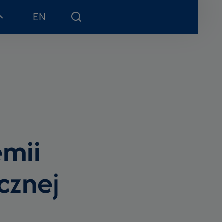
EN
emii
cznej