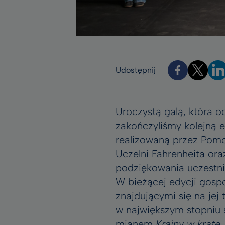
Udostępnij
Uroczystą galą, która 
zakończyliśmy kolejną e
realizowaną przez Pomo
Uczelni Fahrenheita or
podziękowania uczestn
W bieżącej edycji gos
znajdującymi się na je
w największym stopniu 
mianem
Krainy w kratę