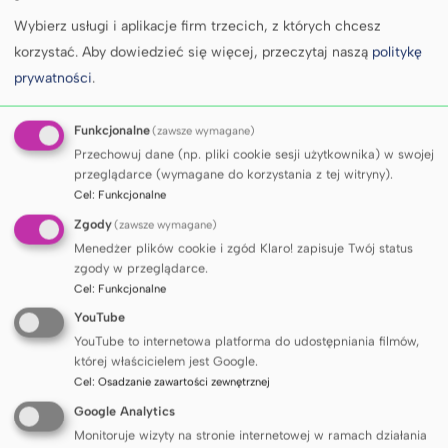
diagnozować, monitorować i leczyć pacjenta wtedy,
Wybierz usługi i aplikacje firm trzecich, z których chcesz
gdy dostęp do aparatury, specjalistów, czasu
korzystać.
Aby dowiedzieć się więcej, przeczytaj naszą
politykę
i zasobów jest ograniczony.
prywatności
.
W tym sensie medycyna kosmiczna jest również
medycyną zasobów rzadkich. Wymaga
Funkcjonalne
(zawsze wymagane)
opracowywania rozwiązań, które muszą być trafne,
Przechowuj dane (np. pliki cookie sesji użytkownika) w swojej
bezpieczne i możliwe do zastosowania w warunkach
przeglądarce (wymagane do korzystania z tej witryny).
ograniczonego sprzętu, ograniczonego personelu
Cel
:
Funkcjonalne
i ograniczonych możliwości natychmiastowej
Zgody
(zawsze wymagane)
interwencji. To właśnie dlatego pytania stawiane
Menedżer plików cookie i zgód Klaro! zapisuje Twój status
w tej dziedzinie mają znaczenie nie tylko dla
zgody w przeglądarce.
eksploracji kosmosu, ale także dla medycyny na
Cel
:
Funkcjonalne
Ziemi, od opieki w środowiskach odległych
YouTube
i trudnodostępnych, przez medycynę ratunkową
YouTube to internetowa platforma do udostępniania filmów,
i wojskową, po nowe podejścia do diagnostyki,
której właścicielem jest Google.
monitorowania i profilaktyki.
Cel
:
Osadzanie zawartości zewnętrznej
Środowisko kosmiczne stwarza unikalne warunki do
Google Analytics
badania procesów biologicznych i fizjologicznych,
Monitoruje wizyty na stronie internetowej w ramach działania
w tym wpływu promieniowania, mikrograwitacji,