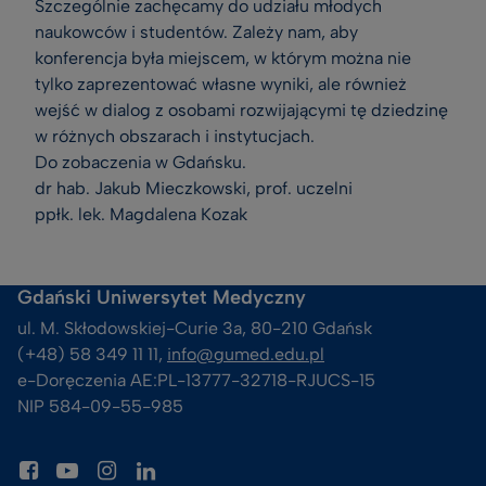
Szczególnie zachęcamy do udziału młodych
naukowców i studentów. Zależy nam, aby
konferencja była miejscem, w którym można nie
tylko zaprezentować własne wyniki, ale również
wejść w dialog z osobami rozwijającymi tę dziedzinę
w różnych obszarach i instytucjach.
Do zobaczenia w Gdańsku.
dr hab. Jakub Mieczkowski, prof. uczelni
ppłk. lek. Magdalena Kozak
Gdański Uniwersytet Medyczny
ul. M. Skłodowskiej-Curie 3a, 80-210 Gdańsk
(+48) 58 349 11 11, 
info@gumed.edu.pl
e-Doręczenia AE:PL-13777-32718-RJUCS-15
NIP 584-09-55-985