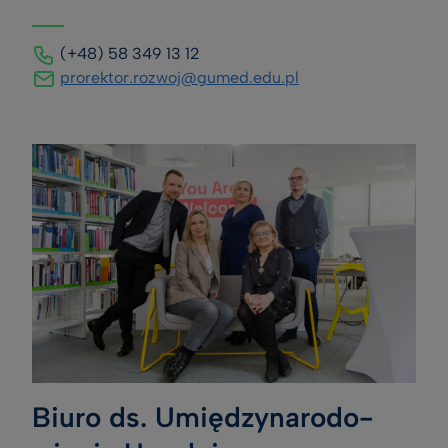
(+48) 58 349 13 12
prorektor.rozwoj@gumed.edu.pl
Biuro ds. Umię­dzy­na­ro­do­