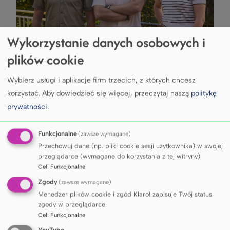
Wykorzystanie danych osobowych i
plików cookie
Wybierz usługi i aplikacje firm trzecich, z których chcesz
Dział Współpracy
korzystać.
Aby dowiedzieć się więcej, przeczytaj naszą
politykę
Międzynarodowej
prywatności
.
dr Dawid Spychała
Funkcjonalne
(zawsze wymagane)
Przechowuj dane (np. pliki cookie sesji użytkownika) w swojej
przeglądarce (wymagane do korzystania z tej witryny).
Kierownik Działu Współpracy
Cel
:
Funkcjonalne
Międzynarodowej
Zgody
(zawsze wymagane)
Menedżer plików cookie i zgód Klaro! zapisuje Twój status
Współpraca międzynarodowa (umowy
zgody w przeglądarce.
międzyuczelniane, wymiana nauczycieli
Cel
:
Funkcjonalne
i pracowników), wnioskowanie o fundusze na
programy wymiany oraz prowadzenie projektów
YouTube