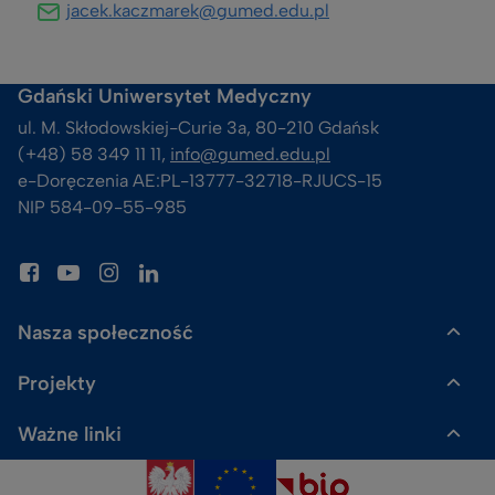
jacek.kaczmarek@gumed.edu.pl
Gdański Uniwersytet Medyczny
ul. M. Skłodowskiej-Curie 3a, 80-210 Gdańsk
(+48) 58 349 11 11, 
info@gumed.edu.pl
e-Doręczenia AE:PL-13777-32718-RJUCS-15
NIP 584-09-55-985
Nasza społeczność
Projekty
Gazeta GUMed
Ważne linki
Uczelnia Badawcza
Skalpel. Podcast GUMed
Polityka prywatności
ACE²-EU
Sklep Dr Gadżet