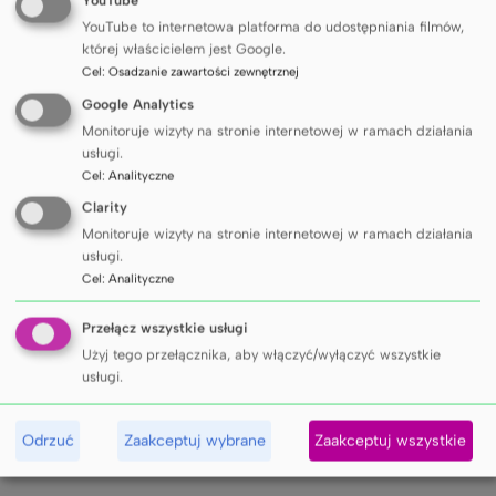
rozwojowych
YouTube to internetowa platforma do udostępniania filmów,
której właścicielem jest Google.
Cel
:
Osadzanie zawartości zewnętrznej
ul. Dębinki 7 (budynek nr 13)
Google Analytics
pokój 22 (I piętro)
Monitoruje wizyty na stronie internetowej w ramach działania
80-211 Gdańsk
usługi.
(58) 349 90 11
Cel
:
Analityczne
dawid.spychala@gumed.edu.pl
Clarity
Monitoruje wizyty na stronie internetowej w ramach działania
mgr Karolina Derda
usługi.
Cel
:
Analityczne
Współpraca międzynarodowa (umowy
międzyuczelniane dotyczące wymiany studentów
Przełącz wszystkie usługi
i pracowników, wymiana studentów w ramach
Użyj tego przełącznika, aby włączyć/wyłączyć wszystkie
programu Erasmus+)
usługi.
(58) 349 12 00
Odrzuć
Zaakceptuj wybrane
Zaakceptuj wszystkie
karolina.derda@gumed.edu.pl