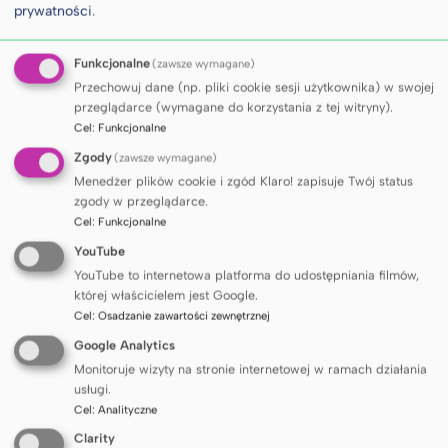
prywatności
.
Funkcjonalne
(zawsze wymagane)
Przechowuj dane (np. pliki cookie sesji użytkownika) w swojej
przeglądarce (wymagane do korzystania z tej witryny).
Cel
:
Funkcjonalne
W prezentacji znajdziecie Państwo przydatne 
Zgody
(zawsze wymagane)
informacje o naborze projektów w ramach Programu 
Menedżer plików cookie i zgód Klaro! zapisuje Twój status
PRELUDIUM 21 NCN (nabór kończący się w czerwcu 
zgody w przeglądarce.
2022 roku).
Cel
:
Funkcjonalne
YouTube
Oferta konkursowa Narodowego Centrum Nauki
YouTube to internetowa platforma do udostępniania filmów,
której właścicielem jest Google.
Konkurs – PRELUDIUM 21.pdf
Cel
:
Osadzanie zawartości zewnętrznej
Google Analytics
Monitoruje wizyty na stronie internetowej w ramach działania
usługi.
Cel
:
Analityczne
Clarity