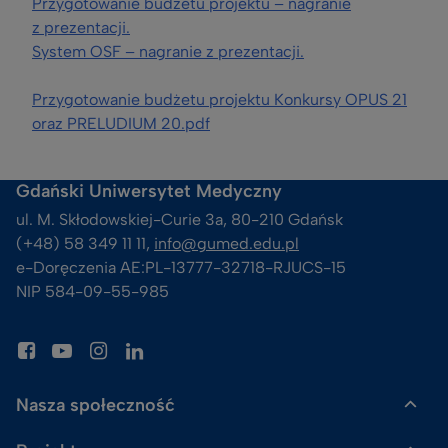
Przygotowanie budżetu projektu – nagranie
z prezentacji.
System OSF – nagranie z prezentacji.
Przygotowanie budżetu projektu Konkursy OPUS 21
oraz PRELUDIUM 20.pdf
Gdański Uniwersytet Medyczny
ul. M. Skłodowskiej-Curie 3a, 80-210 Gdańsk
(+48) 58 349 11 11, 
info@gumed.edu.pl
e-Doręczenia AE:PL-13777-32718-RJUCS-15
NIP 584-09-55-985
Nasza społeczność