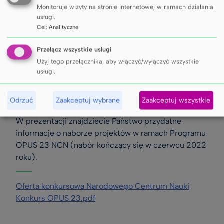
Monitoruje wizyty na stronie internetowej w ramach działania
usługi.
Cel
:
Analityczne
Przełącz wszystkie usługi
Użyj tego przełącznika, aby włączyć/wyłączyć wszystkie
usługi.
Odrzuć
Zaakceptuj wybrane
Zaakceptuj wszystkie
W prezentacji znajdziecie Państwo przydatne 
informacje o naborze projektów w ramach Programu 
OPUS 23 NCN (nabór kończący się w czerwcu 2022 
roku).
Oferta konkursowa Narodowego Centrum Nauki
Konkurs OPUS 23.pdf