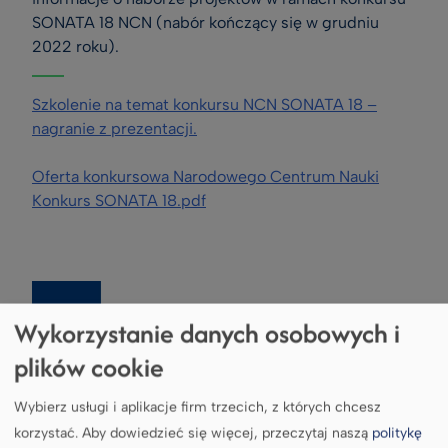
SONATA 18 NCN (nabór kończący się w grudniu 
2022 roku).
Szkolenie na temat konkursu NCN SONATA 18 –
nagranie z prezentacji.
Oferta konkursowa Narodowego Centrum Nauki
Konkurs SONATA 18.pdf
Wykorzystanie danych osobowych i
plików cookie
Wybierz usługi i aplikacje firm trzecich, z których chcesz
korzystać.
Aby dowiedzieć się więcej, przeczytaj naszą
politykę