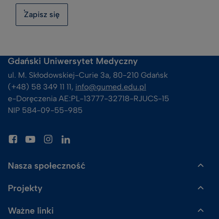
Zapisz się
Gdański Uniwersytet Medyczny
ul. M. Skłodowskiej-Curie 3a, 80-210 Gdańsk
(+48) 58 349 11 11, 
info@gumed.edu.pl
e-Doręczenia AE:PL-13777-32718-RJUCS-15
NIP 584-09-55-985
Nasza społeczność
Projekty
Gazeta GUMed
Ważne linki
Uczelnia Badawcza
Skalpel. Podcast GUMed