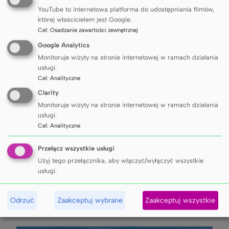
projektowanie korony
YouTube to internetowa platforma do udostępniania filmów,
protetycznej
której właścicielem jest Google.
Cel
:
Osadzanie zawartości zewnętrznej
Google Analytics
Podczas zajęć dowiesz się, jak przy użyciu
Monitoruje wizyty na stronie internetowej w ramach działania
specjalistycznego oprogramowania powstaje projekt
usługi.
korony protetycznej – od pierwszych kroków aż po
Cel
:
Analityczne
gotowy model.
Clarity
9:00-9:45
Monitoruje wizyty na stronie internetowej w ramach działania
11:00-11:45
usługi.
Cel
:
Analityczne
Samodzielna Pracownia Technik Dentystycznych
i Zaburzeń Czynnościowych Narządu Żucia, ul.
Przełącz wszystkie usługi
Tuwima 15, 80-210, Gdańsk
Użyj tego przełącznika, aby włączyć/wyłączyć wszystkie
usługi.
Odrzuć
Zaakceptuj wybrane
Zaakceptuj wszystkie
Zapisz się