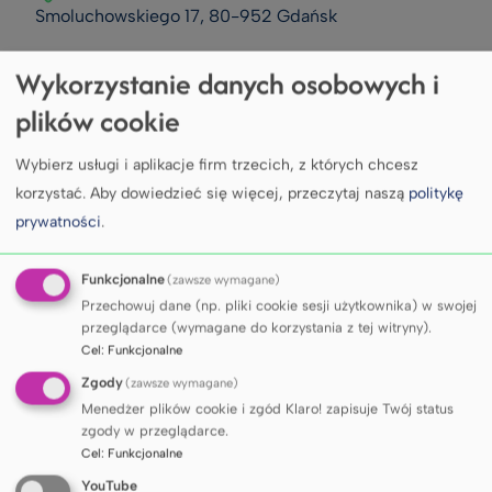
Smoluchowskiego 17, 80-952 Gdańsk
Wykorzystanie danych osobowych i
plików cookie
Zapisz się
Wybierz usługi i aplikacje firm trzecich, z których chcesz
korzystać.
Aby dowiedzieć się więcej, przeczytaj naszą
politykę
prywatności
.
Funkcjonalne
(zawsze wymagane)
Przechowuj dane (np. pliki cookie sesji użytkownika) w swojej
przeglądarce (wymagane do korzystania z tej witryny).
Cel
:
Funkcjonalne
Zgody
(zawsze wymagane)
Menedżer plików cookie i zgód Klaro! zapisuje Twój status
zgody w przeglądarce.
Cyfrowa technika dentystyczna –
Cel
:
Funkcjonalne
YouTube