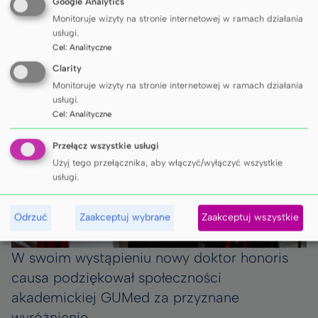
dołączył do grona najwybitniejszych
Google Analytics
osobistości wyróżnionych przez Gdański
Monitoruje wizyty na stronie internetowej w ramach działania
usługi.
Uniwersytet Medyczny.
Cel
:
Analityczne
Clarity
Monitoruje wizyty na stronie internetowej w ramach działania
usługi.
Cel
:
Analityczne
Przełącz wszystkie usługi
Użyj tego przełącznika, aby włączyć/wyłączyć wszystkie
usługi.
Odrzuć
Zaakceptuj wybrane
Zaakceptuj wszystkie
W swoim wystąpieniu nowy doktor honoris
causa podziękował społeczności
akademickiej GUMed za przyznane
wyróżnienie.