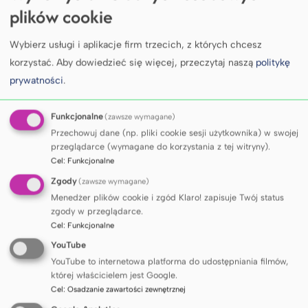
plików cookie
Wybierz usługi i aplikacje firm trzecich, z których chcesz
korzystać.
Aby dowiedzieć się więcej, przeczytaj naszą
politykę
prywatności
.
Funkcjonalne
(zawsze wymagane)
Przechowuj dane (np. pliki cookie sesji użytkownika) w swojej
przeglądarce (wymagane do korzystania z tej witryny).
Cel
:
Funkcjonalne
Zgody
(zawsze wymagane)
Kulminacyjnym momentem uroczystości było
Menedżer plików cookie i zgód Klaro! zapisuje Twój status
wręczenie dyplomu doktora honoris causa
zgody w przeglądarce.
Cel
:
Funkcjonalne
przez rektora
prof. Michała
YouTube
Markuszewskiego
oraz dziekan Wydziału
YouTube to internetowa platforma do udostępniania filmów,
Lekarskiego
prof. Marię Bieniaszewską
. Po
której właścicielem jest Google.
oficjalnym nadaniu godności profesor Davies
Cel
:
Osadzanie zawartości zewnętrznej