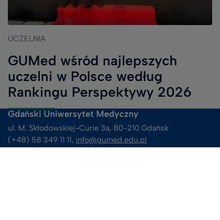
UCZELNIA
GUMed wśród najlepszych
uczelni w Polsce według
Rankingu Perspektywy 2026
Gdański Uniwersytet Medyczny
ul. M. Skłodowskiej-Curie 3a, 80-210 Gdańsk
(+48) 58 349 11 11, 
info@gumed.edu.pl
e-Doręczenia AE:PL-13777-32718-RJUCS-15
NIP 584-09-55-985
Nasza społeczność