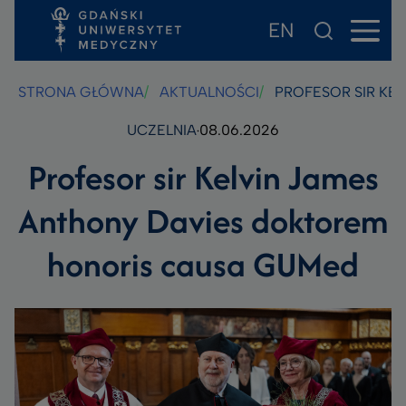
EN
Przejdź
Przejdź
Przejdź
do
do
do
treści
stopki
wyszukiwarki
STRONA GŁÓWNA
AKTUALNOŚCI
PROFESOR SIR KE
UCZELNIA
08.06.2026
Profesor sir Kelvin James
Anthony Davies doktorem
honoris causa GUMed