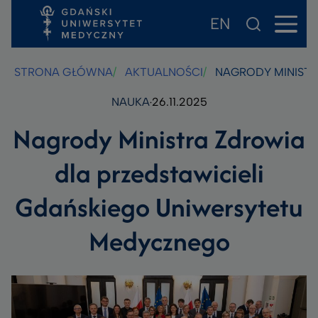
EN
Przejdź
Przejdź
Przejdź
do
do
do
treści
stopki
wyszukiwarki
STRONA GŁÓWNA
AKTUALNOŚCI
NAGRODY MINISTR
NAUKA
26.11.2025
Nagrody Ministra Zdrowia
dla przedstawicieli
Gdańskiego Uniwersytetu
Medycznego