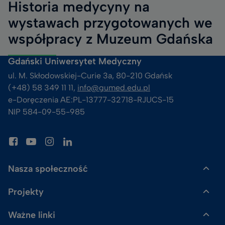
Historia medycyny na
wystawach przygotowanych we
współpracy z Muzeum Gdańska
Gdański Uniwersytet Medyczny
ul. M. Skłodowskiej-Curie 3a, 80-210 Gdańsk
(+48) 58 349 11 11, 
info@gumed.edu.pl
e-Doręczenia AE:PL-13777-32718-RJUCS-15
NIP 584-09-55-985
Nasza społeczność
Projekty
Gazeta GUMed
Ważne linki
Uczelnia Badawcza
Skalpel. Podcast GUMed