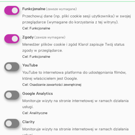
zdrowia musi stawić czoła temu wyzwaniu
–
tłumaczy Laureat. –
Ta nagroda jest
Funkcjonalne
(zawsze wymagane)
Przechowuj dane (np. pliki cookie sesji użytkownika) w swojej
uznaniem nie tylko dla mnie, ale dla całego
przeglądarce (wymagane do korzystania z tej witryny).
zespołu, z którym mam przywilej pracować.
Cel
:
Funkcjonalne
Bez zaangażowania współpracowników,
Zgody
(zawsze wymagane)
doktorantów i partnerów zagranicznych nie
Menedżer plików cookie i zgód Klaro! zapisuje Twój status
byłoby możliwe prowadzenie
zgody w przeglądarce.
Cel
:
Funkcjonalne
multidyscyplinarnych projektów, które łączą
YouTube
wiedzę z zakresu biologii, medycyny, ekologii
YouTube to internetowa platforma do udostępniania filmów,
i zdrowia publicznego
– dodaje.
której właścicielem jest Google.
Nagrodę zespołową w zakresie działalności
Cel
:
Osadzanie zawartości zewnętrznej
dydaktycznej za podręcznik Biofizyka pod
Google Analytics
redakcją prof. dr. hab. Leszka Kubisza,
Monitoruje wizyty na stronie internetowej w ramach działania
usługi.
z zakresu biofizyki, biofizyki medycznej
Cel
:
Analityczne
i fizyki medycznej otrzymali
dr Michał
Clarity
Penkowski
oraz
dr hab. Piotr Boguś
Monitoruje wizyty na stronie internetowej w ramach działania