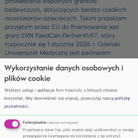
prowadzenia wspólnych grantów
badawczych, dotyczących bardzo rzadkich
nowotworów dziecięcych. Takim projektem
przyjętym przez EU do finansowania jest
grant
ERN PaedCan Partner4VRT
, który
rozpocznie się 1 stycznia 2026 r. Gdański
Uniwersytet Medyczny jest partnerem
konsorcjum, odpowiedzialnym za zadania
Wykorzystanie danych osobowych i
w ramach WP 5 i 6, dotyczących
plików cookie
optymalizacji diagnostyki, w tym
molekularnej u pacjentów
Wybierz usługi i aplikacje firm trzecich, z których chcesz
z pankreatoblastoma i rakiem kory nadnerczy
korzystać.
Aby dowiedzieć się więcej, przeczytaj naszą
politykę
oraz poprawy wymiany danych
prywatności
.
i skuteczności leczenia. Kierownikiem grantu
jest dr hab. Małgorzata A. Krawczyk.
Funkcjonalne
(zawsze wymagane)
Grupa EXPeRT, założona w 2008 r. przez
Przechowuj dane (np. pliki cookie sesji użytkownika) w swojej
przeglądarce (wymagane do korzystania z tej witryny).