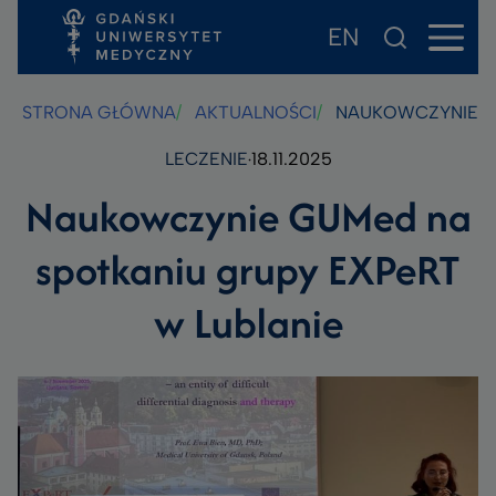
EN
Przejdź
Przejdź
Przejdź
do
do
do
treści
stopki
wyszukiwarki
STRONA GŁÓWNA
AKTUALNOŚCI
NAUKOWCZYNIE GU
LECZENIE
18.11.2025
Naukowczynie GUMed na
spotkaniu grupy EXPeRT
w Lublanie