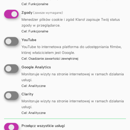
specjalistów w dziedzinie nowotworów
Cel
:
Funkcjonalne
rzadko występujących u dzieci z Włoch,
Zgody
(zawsze wymagane)
Francji, Niemiec, Wielkiej Brytanii i Polski, jest
Menedżer plików cookie i zgód Klaro! zapisuje Twój status
od lat największą w Europie platformą
zgody w przeglądarce.
Cel
:
Funkcjonalne
wymiany doświadczeń, promowania badań
YouTube
i tworzenia rekomendacji diagnostyczno-
YouTube to internetowa platforma do udostępniania filmów,
terapeutycznych dla nowotworów
której właścicielem jest Google.
ultrarzadkich.
Cel
:
Osadzanie zawartości zewnętrznej
Google Analytics
Monitoruje wizyty na stronie internetowej w ramach działania
usługi.
Cel
:
Analityczne
Udostępnij
Clarity
Monitoruje wizyty na stronie internetowej w ramach działania
usługi.
Cel
:
Analityczne
INNE ARTYKUŁY
Przełącz wszystkie usługi