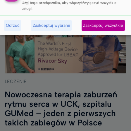
Użyj tego przełącznika, aby włączyć/wyłączyć wszystkie
usługi.
Odrzuć
Zaakceptuj wybrane
Zaakceptuj wszystkie
LECZENIE
Nowoczesna terapia zaburzeń
rytmu serca w UCK, szpitalu
GUMed – jeden z pierwszych
takich zabiegów w Polsce