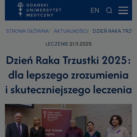
EN
Przejdź
Przejdź
Przejdź
do
do
do
treści
stopki
wyszukiwarki
STRONA GŁÓWNA
AKTUALNOŚCI
DZIEŃ RAKA TRZUS
LECZENIE
21.11.2025
Dzień Raka Trzustki 2025:
dla lepszego zrozumienia
i skuteczniejszego leczenia