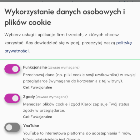
porozmawiać o nauce, karierze akademickiej,
Wykorzystanie danych osobowych i
najnowszych trendach badawczych oraz
plików cookie
praktycznych aspektach pracy naukowca.
Rozmowa była inspirująca i pełna cennych
Wybierz usługi i aplikacje firm trzecich, z których chcesz
wskazówek.
korzystać.
Aby dowiedzieć się więcej, przeczytaj naszą
politykę
Wydarzenie po raz kolejny pokazało, jak
prywatności
.
ważna jest interdyscyplinarna współpraca
w walce z rakiem trzustki oraz jak dużą
Funkcjonalne
(zawsze wymagane)
wartość mają spotkania łączące naukowców
Przechowuj dane (np. pliki cookie sesji użytkownika) w swojej
przeglądarce (wymagane do korzystania z tej witryny).
z różnych dziedzin.
Cel
:
Funkcjonalne
Zgody
(zawsze wymagane)
Menedżer plików cookie i zgód Klaro! zapisuje Twój status
zgody w przeglądarce.
Cel
:
Funkcjonalne
Galeria zdjęć
YouTube
YouTube to internetowa platforma do udostępniania filmów,
której właścicielem jest Google.