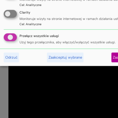
Cel
:
Analityczne
Clarity
Monitoruje wizyty na stronie internetowej w ramach działania usł
Cel
:
Analityczne
Przełącz wszystkie usługi
Użyj tego przełącznika, aby włączyć/wyłączyć wszystkie usługi.
Odrzuć
Zaakceptuj wybrane
Za