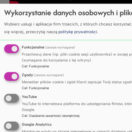
Wykorzystanie danych osobowych i pli
Wybierz usługi i aplikacje firm trzecich, z których chcesz korzystać
się więcej, przeczytaj naszą
politykę prywatności
.
Funkcjonalne
(zawsze wymagane)
Przechowuj dane (np. pliki cookie sesji użytkownika) w swojej 
(wymagane do korzystania z tej witryny).
Cel
:
Funkcjonalne
Zgody
(zawsze wymagane)
Menedżer plików cookie i zgód Klaro! zapisuje Twój status zgo
Cel
:
Funkcjonalne
YouTube
YouTube to internetowa platforma do udostępniania filmów, które
Google.
Cel
:
Osadzanie zawartości zewnętrznej
Google Analytics
Monitoruje wizyty na stronie internetowej w ramach działania usł