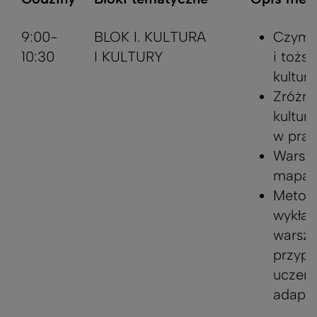
9:00-
BLOK I. KULTURA
Czym j
10:30
I KULTURY
i tożs
kultur
Zróżni
kultur
w prak
Warszt
mapa 
Metody
wykład
warszt
przyp
uczeni
adapta