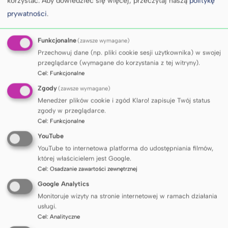
korzystać.
Aby dowiedzieć się więcej, przeczytaj naszą
politykę
podat
prywatności
.
stereo
Etnoc
Funkcjonalne
(zawsze wymagane)
w prak
Przechowuj dane (np. pliki cookie sesji użytkownika) w swojej
intelig
przeglądarce (wymagane do korzystania z tej witryny).
wniosk
Cel
:
Funkcjonalne
konflik
Zgody
(zawsze wymagane)
Menedżer plików cookie i zgód Klaro! zapisuje Twój status
Wybra
zgody w przeglądarce.
kultur
Cel
:
Funkcjonalne
Hofste
YouTube
– map
YouTube to internetowa platforma do udostępniania filmów,
której właścicielem jest Google.
zarząd
Cel
:
Osadzanie zawartości zewnętrznej
Metody
Google Analytics
wykład
Monitoruje wizyty na stronie internetowej w ramach działania
warszt
usługi.
przyp
Cel
:
Analityczne