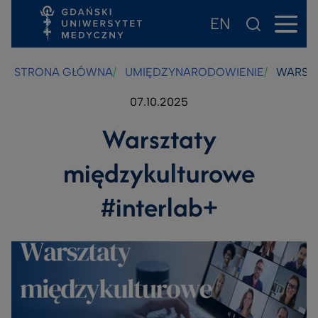
EN
Przejdź
Przejdź
Przejdź
do
do
do
treści
stopki
wyszukiwarki
STRONA GŁÓWNA
UMIĘDZYNARODOWIENIE
WARSZT
07.10.2025
Warsztaty
międzykulturowe
#interlab+