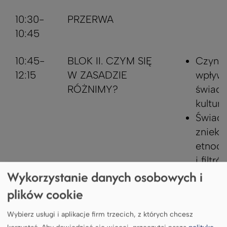
10:30-
PRZERWA
10:45
10:45-
BLOK II. CZYM SIĘ
Czynni
12:15
W ZASADZIE
wpływa
RÓŻNIMY?
świad
kultur
Świado
znieks
etnoce
i filtró
Wykorzystanie danych osobowych i
pozna
Pozio
plików cookie
wykszt
Wybierz usługi i aplikacje firm trzecich, z których chcesz
toleran