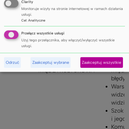
uczeni
Clarity
Monitoruje wizyty na stronie internetowej w ramach działania
adapta
usługi.
Cel
:
Analityczne
12:15-
PRZERWA
Przełącz wszystkie usługi
12:30
Użyj tego przełącznika, aby włączyć/wyłączyć wszystkie
usługi.
12:30-
BLOK III.
Przesz
13:30
KOMUNIKACJA
w komu
Odrzuć
Zaakceptuj wybrane
Zaakceptuj wszystkie
MIĘDZYKULTUROWA
między
błędy 
Warszt
widzę 
widzis
Szok k
i jego 
Komun