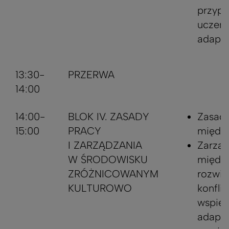
przyp
uczeni
adapta
13:30-
PRZERWA
14:00
14:00-
BLOK IV. ZASADY
Zasady
15:00
PRACY
między
I ZARZĄDZANIA
Zarząd
W ŚRODOWISKU
między
ZRÓŻNICOWANYM
rozwią
KULTUROWO
konflik
wspier
adapta