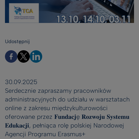
Udostępnij
30.09.2025
Serdecznie zapraszamy pracowników
administracyjnych do udziału w warsztatach
online z zakresu międzykulturowości
oferowane przez 𝐅𝐮𝐧𝐝𝐚𝐜𝐣ę 𝐑𝐨𝐳𝐰𝐨𝐣𝐮 𝐒𝐲𝐬𝐭𝐞𝐦𝐮
𝐄𝐝𝐮𝐤𝐚𝐜𝐣𝐢, pełniąca rolę polskiej Narodowej
Agencji Programu Erasmus+