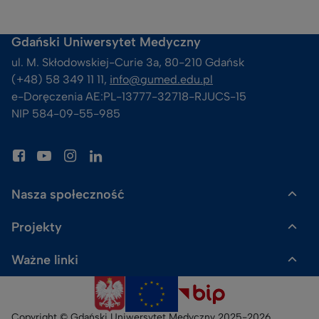
Gdański Uniwersytet Medyczny
ul. M. Skłodowskiej-Curie 3a, 80-210 Gdańsk
(+48) 58 349 11 11, 
info@gumed.edu.pl
e-Doręczenia AE:PL-13777-32718-RJUCS-15
NIP 584-09-55-985
Nasza społeczność
Projekty
Gazeta GUMed
Ważne linki
Uczelnia Badawcza
Skalpel. Podcast GUMed
Polityka prywatności
ACE²-EU
Sklep Dr Gadżet
Copyright © Gdański Uniwersytet Medyczny 2025-2026