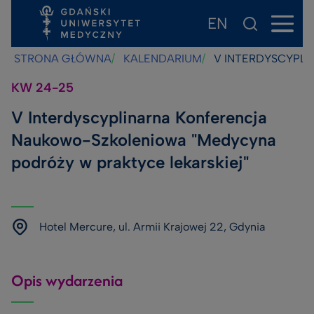
EN
Przejdź
Przejdź
Przejdź
do
do
do
STRONA GŁÓWNA
KALENDARIUM
V INTERDYSCYPLI
treści
stopki
wyszukiwarki
KW
24-25
V Interdyscyplinarna Konferencja
Naukowo-Szkoleniowa "Medycyna
podróży w praktyce lekarskiej"
Hotel Mercure, ul. Armii Krajowej 22, Gdynia
Opis wydarzenia