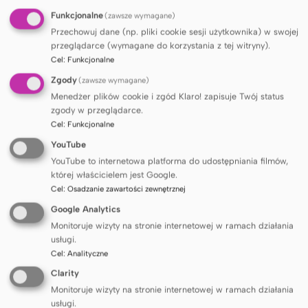
Funkcjonalne
(zawsze wymagane)
Przechowuj dane (np. pliki cookie sesji użytkownika) w swojej
przeglądarce (wymagane do korzystania z tej witryny).
Cel
:
Funkcjonalne
Zgody
(zawsze wymagane)
Menedżer plików cookie i zgód Klaro! zapisuje Twój status
zgody w przeglądarce.
Cel
:
Funkcjonalne
YouTube
YouTube to internetowa platforma do udostępniania filmów,
której właścicielem jest Google.
INNE WYDARZENIA
Cel
:
Osadzanie zawartości zewnętrznej
Google Analytics
Monitoruje wizyty na stronie internetowej w ramach działania
Konferencja ESSSB 2026 - 21st
SIE
26
usługi.
European Symposium on Suicide
Cel
:
Analityczne
and Suicidal Behaviour
Clarity
Radisson Blu Hotel Lietuva, Wilno
Monitoruje wizyty na stronie internetowej w ramach działania
usługi.