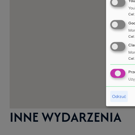
You
You
Cel
Goo
Mon
Cel
Cla
Mon
Cel
Prz
Uży
Odrzuć
INNE WYDARZENIA