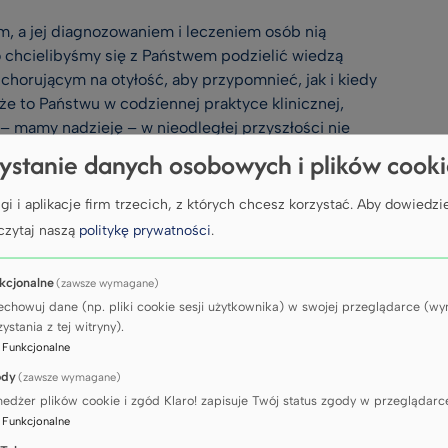
, a jej diagnozowaniem i leczeniem osób nią
o chcielibyśmy się z Państwem podzielić wiedzą
orującym na otyłość, aby przypomnieć, jak i kiedy
e to Państwu w codziennej praktyce klinicznej,
 – mamy nadzieję – w nieodległej przyszłości nie
gią zapobiegania im przez redukcję masy ciała
ystanie danych osobowych i plików cook
się leczeniem pacjentów z chorobą otyłościową,
gi i aplikacje firm trzecich, z których chcesz korzystać.
Aby dowiedzie
gii, endokrynologii, gastroenterologii, kardiologii
czytaj naszą
politykę prywatności
.
oraz w związanych z nią wydarzeniach.
kcjonalne
(zawsze wymagane)
a!
echowuj dane (np. pliki cookie sesji użytkownika) w swojej przeglądarce (
ystania z tej witryny).
:
Funkcjonalne
ody
(zawsze wymagane)
edżer plików cookie i zgód Klaro! zapisuje Twój status zgody w przeglądarc
:
Funkcjonalne