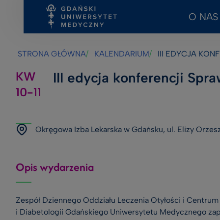
O NAS
Przejdź
Przejdź
Przejdź
do
do
do
treści
stopki
wyszukiwarki
STRONA GŁÓWNA
KALENDARIUM
III EDYCJA KONFERENCJ
KW
III edycja konferencji Spr
10-11
Okręgowa Izba Lekarska w Gdańsku, ul. Elizy Orze
Opis wydarzenia
Zespół Dziennego Oddziału Leczenia Otyłości i Centrum 
i Diabetologii Gdańskiego Uniwersytetu Medycznego zapra