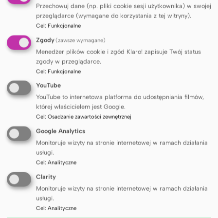
administracyjnych Rektora GUMed oraz wykład dr Sylwii
Przechowuj dane (np. pliki cookie sesji użytkownika) w swojej
przeglądarce (wymagane do korzystania z tej witryny).
Barsow pt.
Mów, nie zgaduj. W organizacji.
Cel
:
Funkcjonalne
Dzień Wykładu obchodzimy w Gdańskim Uniwersytecie
Medycznym na pamiątkę ostatniego wykładu na
Zgody
(zawsze wymagane)
Wydziale Lekarskim USB w Wilnie, który 15 grudnia 1939
Menedżer plików cookie i zgód Klaro! zapisuje Twój status
zgody w przeglądarce.
r. wygłosił prof. Michał Reicher, a sześć lat później
Cel
:
Funkcjonalne
w 1945 r. stanął po raz pierwszy za katedrą Akademii
YouTube
Lekarskiej w Gdańsku.
YouTube to internetowa platforma do udostępniania filmów,
której właścicielem jest Google.
Cel
:
Osadzanie zawartości zewnętrznej
Google Analytics
Monitoruje wizyty na stronie internetowej w ramach działania
usługi.
Cel
:
Analityczne
Clarity
Monitoruje wizyty na stronie internetowej w ramach działania
usługi.
Cel
:
Analityczne