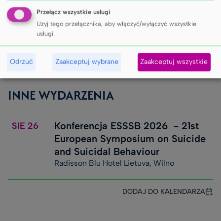
Przełącz wszystkie usługi
Użyj tego przełącznika, aby włączyć/wyłączyć wszystkie
usługi.
Odrzuć
Zaakceptuj wybrane
Zaakceptuj wszystkie
INNE WYDARZENIA
Konferencja ESSSB 2026 - 21st
SIE
26
European Symposium on Suicide
and Suicidal Behaviour
Radisson Blu Hotel Lietuva, Wilno
DODAJ DO KALENDARZA