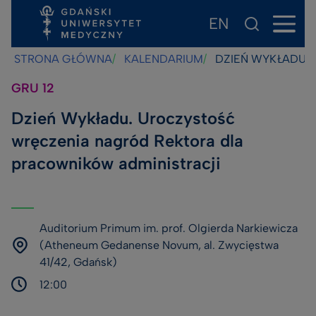
EN
Przejdź
Przejdź
Przejdź
do
do
do
STRONA GŁÓWNA
KALENDARIUM
DZIEŃ WYKŁADU.
treści
stopki
wyszukiwarki
GRU
12
Dzień Wykładu. Uroczystość
wręczenia nagród Rektora dla
pracowników administracji
Auditorium Primum im. prof. Olgierda Narkiewicza
(Atheneum Gedanense Novum, al. Zwycięstwa
41/42, Gdańsk)
12:00