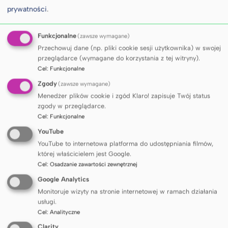
prywatności
.
Funkcjonalne
(zawsze wymagane)
Przechowuj dane (np. pliki cookie sesji użytkownika) w swojej
przeglądarce (wymagane do korzystania z tej witryny).
Cel
:
Funkcjonalne
Zgody
(zawsze wymagane)
Menedżer plików cookie i zgód Klaro! zapisuje Twój status
zgody w przeglądarce.
Cel
:
Funkcjonalne
YouTube
YouTube to internetowa platforma do udostępniania filmów,
której właścicielem jest Google.
Cel
:
Osadzanie zawartości zewnętrznej
Google Analytics
INNE WYDARZENIA
Monitoruje wizyty na stronie internetowej w ramach działania
usługi.
Cel
:
Analityczne
Konferencja ESSSB 2026 - 21st
SIE
26
Clarity