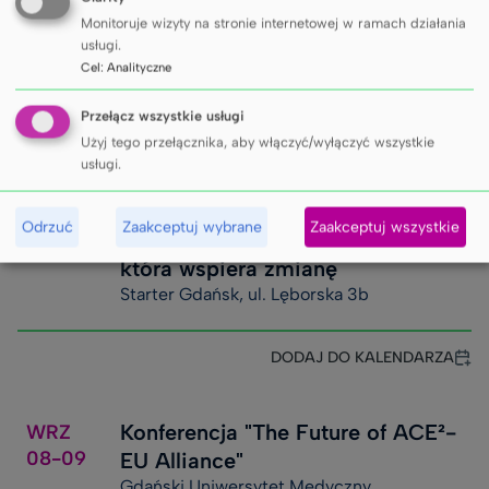
European Symposium on Suicide
Monitoruje wizyty na stronie internetowej w ramach działania
and Suicidal Behaviour
usługi.
Cel
:
Analityczne
Radisson Blu Hotel Lietuva, Wilno
Przełącz wszystkie usługi
DODAJ DO KALENDARZA
Użyj tego przełącznika, aby włączyć/wyłączyć wszystkie
usługi.
Warsztaty dla Pracowników
WRZ
02
Odrzuć
Zaakceptuj wybrane
Zaakceptuj wszystkie
Ochrony Zdrowia – Komunikacja,
która wspiera zmianę
Starter Gdańsk, ul. Lęborska 3b
DODAJ DO KALENDARZA
Konferencja "The Future of ACE²-
WRZ
08-09
EU Alliance"
Gdański Uniwersytet Medyczny