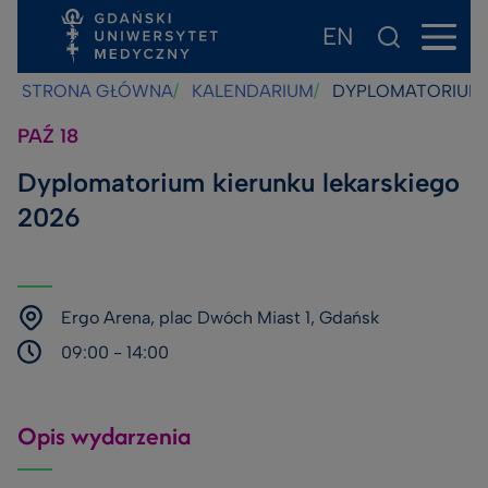
EN
Przejdź
Przejdź
Przejdź
do
do
do
STRONA GŁÓWNA
KALENDARIUM
DYPLOMATORIUM K
treści
stopki
wyszukiwarki
PAŹ
18
Dyplomatorium kierunku lekarskiego
2026
Ergo Arena, plac Dwóch Miast 1, Gdańsk
09:00
- 14:00
Opis wydarzenia