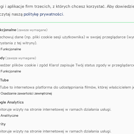
gi i aplikacje firm trzecich, z których chcesz korzystać.
Aby dowiedzie
czytaj naszą
politykę prywatności
.
kcjonalne
(zawsze wymagane)
echowuj dane (np. pliki cookie sesji użytkownika) w swojej przeglądarce (
ystania z tej witryny).
:
Funkcjonalne
GŁÓWNA
IN MEMORIAM
NIE ŻYJE JAN STANKIEWICZ
ody
(zawsze wymagane)
informujemy, że 5 grudnia 2025 r. zmarł
Jan Sta
edżer plików cookie i zgód Klaro! zapisuje Twój status zgody w przeglądarc
ni pracownik Studium WFiS GUMed. Pracował w l
:
Funkcjonalne
0 na stanowisku starszego wykładowcy. Był trene
Tube
Tube to internetowa platforma do udostępniania filmów, której właścicielem j
:
Osadzanie zawartości zewnętrznej
gle Analytics
iejsce pogrzebu
itoruje wizyty na stronie internetowej w ramach działania usługi.
:
Analityczne
rity
2/2025
itoruje wizyty na stronie internetowej w ramach działania usługi.