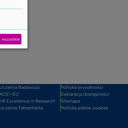
 ks.
 Jadwigi
ńsk
j wszystkie
Uczelnia Badawcza
Polityka prywatności
ACE²-EU
Deklaracja dostępności
HR Excellence in Research
Sitemapa
Uczelnie Fahrenheita
Polityka plików cookies