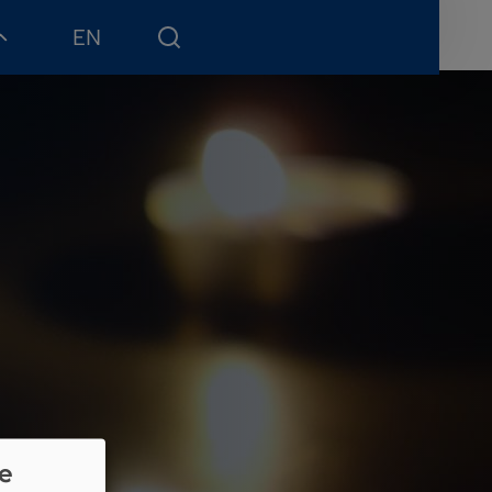
EN
ie