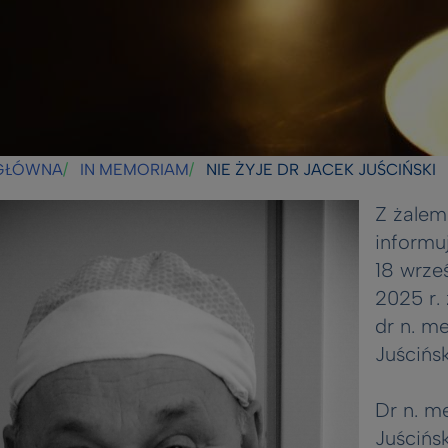
GŁÓWNA
IN MEMORIAM
NIE ŻYJE DR JACEK JUŚCIŃSKI
Z żalem
informu
18 wrze
2025 r.
dr n. m
Juścińsk
Dr n. m
Juścińsk