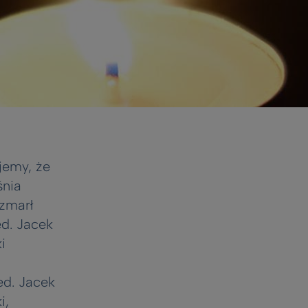
jemy, że
śnia
 zmarł
ed. Jacek
i
ed. Jacek
i,