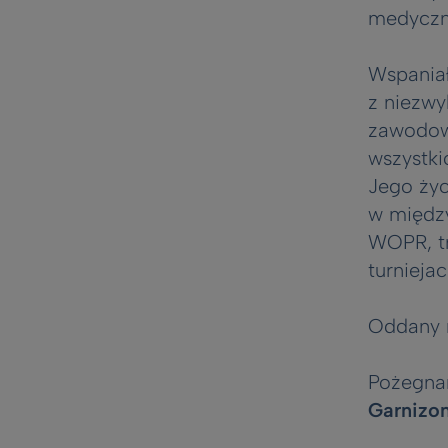
medyczny
Wspaniał
z niezw
zawodowe
wszystki
Jego życ
w między
WOPR, tr
turnieja
Oddany m
Pożegna
Garnizo