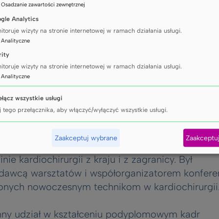
:
Osadzanie zawartości zewnętrznej
ej Szpitala Copernicus w Gdańsku.
gle Analytics
itoruje wizyty na stronie internetowej w ramach działania usługi.
poznać jako ceniony nauczyciel akademicki
:
Analityczne
dczony lekarz. Aktywny uczestnik wielu program
rity
h prowadzonych w Klinice, a także inicjator
itoruje wizyty na stronie internetowej w ramach działania usługi.
kich technik chirurgicznych wdrażanych
:
Analityczne
hirurgii.
ełącz wszystkie usługi
j tego przełącznika, aby włączyć/wyłączyć wszystkie usługi.
je zawodową czerpał między innymi z licznych st
ów na szkolenia zagraniczne. Dzięki jego znajom
Zaakceptuj wybrane
Zaakceptu
źniom ośrodek w Gdańsku mogły gościć liczne aut
nie kardiochirurgii z kraju i z zagranicy. Był
awcą warsztatów i współorganizatorem konferen
nych nowoczesnym technikom w kardiochirurgii
nny udział w kształceniu podyplomowym kadr