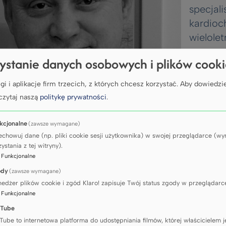
specjali
kardioch
wielolet
pracow
ystanie danych osobowych i plików cook
Katedry 
Kardioch
gi i aplikacje firm trzecich, z których chcesz korzystać.
Aby dowiedzie
i Chirurg
czytaj naszą
politykę prywatności
.
Naczyni
Kliniki
kcjonalne
(zawsze wymagane)
Kardioch
echowuj dane (np. pliki cookie sesji użytkownika) w swojej przeglądarce (
ystania z tej witryny).
Szpital
:
Funkcjonalne
w Gdań
ody
(zawsze wymagane)
Swoim
edżer plików cookie i zgód Klaro! zapisuje Twój status zgody w przeglądarc
doświa
:
Funkcjonalne
w zakre
Tube
rurgii dziecięcej wspierał Oddział Kardiochirurgii
Tube to internetowa platforma do udostępniania filmów, której właścicielem j