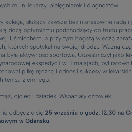
ch m. in. lekarzy, pielęgniarek i diagnostów.
y kolega, służący zawsze bezinteresownie radą 
ykłą dozą optymizmu podchodzący do trudu prac
j. Uśmiechem, a przy tym bogatą wiedzą zaraż
ch, których spotykał na swojej drodze. Ważną czę
ia była aktywność sportowa. Uczestniczył jako le
narodowej ekspedycji w Himalajach, był ratown
enował piłkę ręczną i odnosił sukcesy w lekarski
ch tenisa ziemnego.
ąż, ojciec i dziadek. Wspaniały człowiek.
nie odbędzie się
25 września o godz. 12.30 na 
nowym w Gdańsku
.