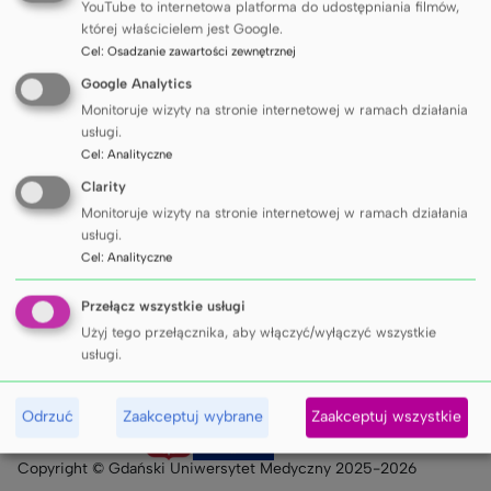
YouTube to internetowa platforma do udostępniania filmów,
której właścicielem jest Google.
Gdański Uniwersytet Medyczny
Cel
:
Osadzanie zawartości zewnętrznej
ul. M. Skłodowskiej-Curie 3a, 80-210 Gdańsk
Google Analytics
(+48) 58 349 11 11, 
info@gumed.edu.pl
Monitoruje wizyty na stronie internetowej w ramach działania
e-Doręczenia AE:PL-13777-32718-RJUCS-15
usługi.
NIP 584-09-55-985
Cel
:
Analityczne
Clarity
Monitoruje wizyty na stronie internetowej w ramach działania
usługi.
Cel
:
Analityczne
Nasza społeczność
Przełącz wszystkie usługi
Projekty
Gazeta GUMed
Użyj tego przełącznika, aby włączyć/wyłączyć wszystkie
usługi.
Ważne linki
Uczelnia Badawcza
Skalpel. Podcast GUMed
Odrzuć
Zaakceptuj wybrane
Zaakceptuj wszystkie
Polityka prywatności
ACE²-EU
Sklep Dr Gadżet
Copyright © Gdański Uniwersytet Medyczny 2025-2026
Deklaracja dostępności
HR Excellence in Research
Dla mediów