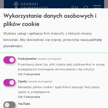
EN
Przejdź
Przejdź
Przejdź do
Przejdź
Wykorzystanie danych osobowych i
do
do
menu
do
plików cookie
treści
stopki
bocznego
wyszukiwarki
Wybierz usługi i aplikacje firm trzecich, z których chcesz
korzystać.
Aby dowiedzieć się więcej, przeczytaj naszą
politykę
prywatności
.
Funkcjonalne
(zawsze wymagane)
Przechowuj dane (np. pliki cookie sesji użytkownika) w swojej
przeglądarce (wymagane do korzystania z tej witryny).
Cel
:
Funkcjonalne
Zgody
(zawsze wymagane)
Menedżer plików cookie i zgód Klaro! zapisuje Twój status
zgody w przeglądarce.
STRONA GŁÓWNA
CENTRUM SYMULACJI SERCOWO-
Cel
:
Funkcjonalne
YouTube