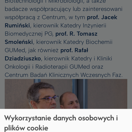
Biotechnologii i Mikrobiologii, a także
badacze współpracujący lub zainteresowani
współpracą z Centrum, w tym
prof. Jacek
Rumiński
, kierownik Katedry Inżynierii
Biomedycznej PG,
prof. R. Tomasz
Smoleński
, kierownik Katedry Biochemii
GUMed, jak również
prof. Rafał
Dziadziuszko
, kierownik Katedry i Kliniki
Onkologii i Radioterapii GUMed oraz
Centrum Badań Klinicznych Wczesnych Faz.
Wykorzystanie danych osobowych i
plików cookie