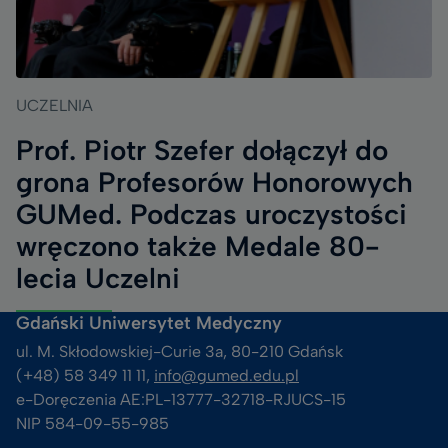
UCZELNIA
Prof. Piotr Szefer dołączył do
grona Profesorów Honorowych
GUMed. Podczas uroczystości
wręczono także Medale 80-
lecia Uczelni
Gdański Uniwersytet Medyczny
ul. M. Skłodowskiej-Curie 3a, 80-210 Gdańsk
(+48) 58 349 11 11, 
info@gumed.edu.pl
e-Doręczenia AE:PL-13777-32718-RJUCS-15
NIP 584-09-55-985