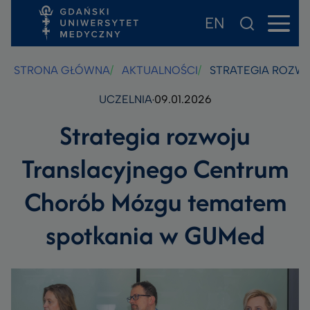
EN
Przejdź
Przejdź
Przejdź
do
do
do
treści
stopki
wyszukiwarki
STRONA GŁÓWNA
AKTUALNOŚCI
STRATEGIA ROZW
UCZELNIA
09.01.2026
Strategia rozwoju
Translacyjnego Centrum
Chorób Mózgu tematem
spotkania w GUMed