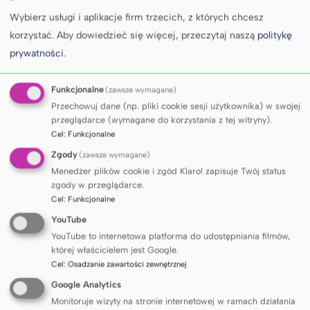
Wybierz usługi i aplikacje firm trzecich, z których chcesz
korzystać.
Aby dowiedzieć się więcej, przeczytaj naszą
politykę
prywatności
.
Podczas spotkania omówiono strategię
Funkcjonalne
(zawsze wymagane)
dalszego rozwoju Translacyjnego Centrum
Przechowuj dane (np. pliki cookie sesji użytkownika) w swojej
Chorób Mózgu, aktualnie realizowane
przeglądarce (wymagane do korzystania z tej witryny).
projekty badawcze oraz planowane kierunki
Cel
:
Funkcjonalne
badań. Przedstawiono dotychczasowe wyniki
Zgody
(zawsze wymagane)
prac naukowych i formułowane hipotezy
Menedżer plików cookie i zgód Klaro! zapisuje Twój status
zgody w przeglądarce.
badawcze, a także dyskutowano nad
Cel
:
Funkcjonalne
rozwiązaniami sprzyjającymi poszerzeniu
YouTube
skali działalności Centrum, wzmacnianiu
YouTube to internetowa platforma do udostępniania filmów,
współpracy międzyuczelnianej oraz
której właścicielem jest Google.
Cel
:
Osadzanie zawartości zewnętrznej
usprawnieniu organizacji pracy mającej na
Google Analytics
celu integrację interdyscyplinarnych
Monitoruje wizyty na stronie internetowej w ramach działania
zespołów badawczych. Zasadniczym