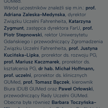
GUMed.
Wśród uczestników znaleźli się m.in.:
prof.
Adriana Zaleska-Medynska
, dyrektor
Związku Uczelni Fahrenheita,
Katarzyna
Zygmunt
, zastępca dyrektora FarU,
prof.
Piotr Stepnowski
, rektor Uniwersytetu
Gdańskiego i przewodniczący Zgromadzenia
Związku Uczelni Fahrenheita,
prof. Justyna
Kucińska-Lipka
, prorektor ds. rozwoju PG,
prof. Mariusz Kaczmarek
, prorektor ds.
kształcenia PG,
dr hab. Michał Hoffmann,
prof. uczelni
, prorektor ds. klinicznych
GUMed,
prof. Tomasz Bączek
, kierownik
Biura IDUB GUMed oraz
Paweł Orłowski
,
przewodniczący Rady Uczelni GUMed.
Obecna była również
Barbara Toczyńska-