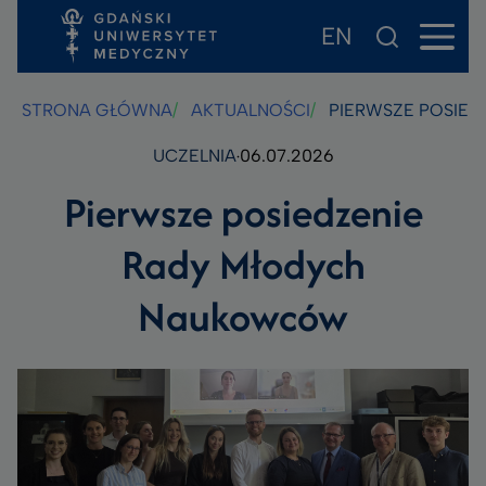
EN
Przejdź
Przejdź
Przejdź
do
do
do
treści
stopki
wyszukiwarki
STRONA GŁÓWNA
AKTUALNOŚCI
PIERWSZE POSIE
UCZELNIA
06.07.2026
Pierwsze posiedzenie
Rady Młodych
Naukowców