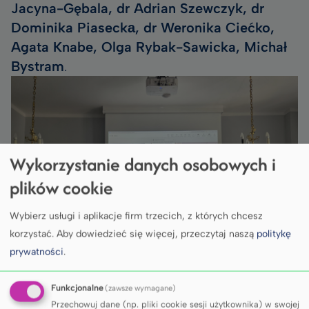
Jacyna-Gębala, dr Adrian Szewczyk, dr
Dominika Piaseckа, dr Weronika Ciećko,
Agata Knabe, Olga Rybak-Sawicka, Michał
Bystram
.
Wykorzystanie danych osobowych i
plików cookie
Wybierz usługi i aplikacje firm trzecich, z których chcesz
korzystać.
Aby dowiedzieć się więcej, przeczytaj naszą
politykę
prywatności
.
Funkcjonalne
(zawsze wymagane)
Pierwsze posiedzenie wyznaczyło kierunki
Przechowuj dane (np. pliki cookie sesji użytkownika) w swojej