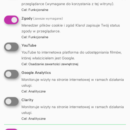
dalszych działań Rady, której celem będzie
przeglądarce (wymagane do korzystania z tej witryny).
Cel
:
Funkcjonalne
reprezentowanie środowiska młodych
Zgody
(zawsze wymagane)
naukowców, inicjowanie dialogu pomiędzy
Menedżer plików cookie i zgód Klaro! zapisuje Twój status
młodymi badaczami a władzami Uczelni oraz
zgody w przeglądarce.
wspieranie Gdańskiego Uniwersytetu
Cel
:
Funkcjonalne
Medycznego w kształtowaniu polityki
YouTube
naukowej i rozwojowej.
YouTube to internetowa platforma do udostępniania filmów,
której właścicielem jest Google.
Cel
:
Osadzanie zawartości zewnętrznej
Google Analytics
Udostępnij
Monitoruje wizyty na stronie internetowej w ramach działania
usługi.
Cel
:
Analityczne
Clarity
Monitoruje wizyty na stronie internetowej w ramach działania
INNE ARTYKUŁY
usługi.
Cel
:
Analityczne