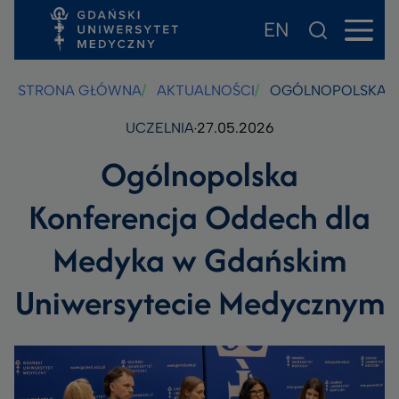
EN
Przejdź
Przejdź
Przejdź
do
do
do
treści
stopki
wyszukiwarki
STRONA GŁÓWNA
AKTUALNOŚCI
OGÓLNOPOLSKA K
UCZELNIA
27.05.2026
Ogólnopolska
Konferencja Oddech dla
Medyka w Gdańskim
Uniwersytecie Medycznym