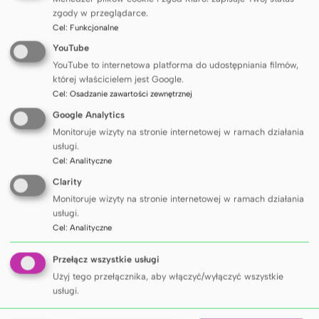
przede wszystkim próbą rozpoczęcia ważnej
zgody w przeglądarce.
Cel
:
Funkcjonalne
dyskusji o kondycji psychicznej środowiska
YouTube
medycznego i potrzebie budowania kultury
YouTube to internetowa platforma do udostępniania filmów,
wzajemnego wsparcia.
której właścicielem jest Google.
Cel
:
Osadzanie zawartości zewnętrznej
Google Analytics
Monitoruje wizyty na stronie internetowej w ramach działania
usługi.
Cel
:
Analityczne
Clarity
Monitoruje wizyty na stronie internetowej w ramach działania
usługi.
Cel
:
Analityczne
Przełącz wszystkie usługi
Użyj tego przełącznika, aby włączyć/wyłączyć wszystkie
usługi.
Jednym z głównych celów konferencji było