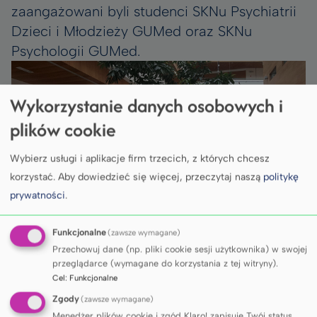
zaangażowani byli studenci SKNu Psychiatrii
Dzieci i Młodzieży GUMed oraz SKNu
Psychologii GUMed.
Wykorzystanie danych osobowych i
plików cookie
Wybierz usługi i aplikacje firm trzecich, z których chcesz
korzystać.
Aby dowiedzieć się więcej, przeczytaj naszą
politykę
prywatności
.
Funkcjonalne
(zawsze wymagane)
Przechowuj dane (np. pliki cookie sesji użytkownika) w swojej
przeglądarce (wymagane do korzystania z tej witryny).
Cel
:
Funkcjonalne
Organizatorzy podkreślają, że wydarzenie
Zgody
(zawsze wymagane)
było nie tylko okazją do zdobycia wiedzy, ale
Menedżer plików cookie i zgód Klaro! zapisuje Twój status