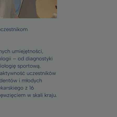
uczestnikom
znych umiejętności,
ogii – od diagnostyki
diologię sportową.
 aktywność uczestników
udentów i młodych
karskiego z 16
wzięciem w skali kraju.