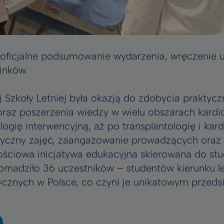
 oficjalne podsumowanie wydarzenia, wręczenie 
inków.
ej Szkoły Letniej była okazją do zdobycia praktyc
az poszerzenia wiedzy w wielu obszarach kardiol
logię interwencyjną, aż po transplantologię i kar
yczny zajęć, zaangażowanie prowadzących oraz
rtościowa inicjatywa edukacyjna skierowana do st
omadziło 36 uczestników – studentów kierunku le
cznych w Polsce, co czyni je unikatowym przedsię