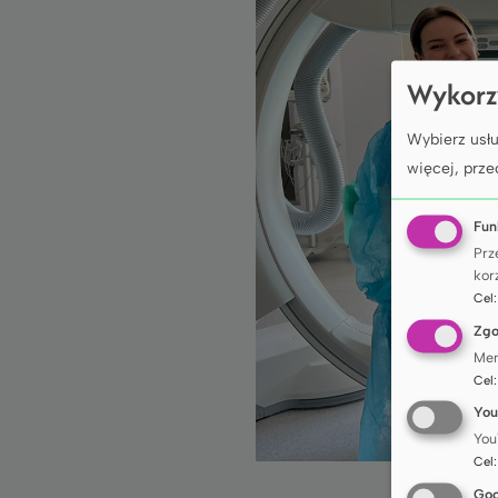
Wykorz
Wybierz usłu
więcej, prze
Fun
Prz
korz
Cel
Zg
Men
Cel
You
You
Cel
Goo