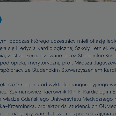
m, podczas którego uczestnicy mieli okazję lepi
ła się II edycja Kardiologicznej Szkoły Letniej. W
pnia, zostało zorganizowane przez Studenckie Ko
d opieką merytoryczną prof. Miłosza Jaguszews
 współpracy ze Studenckim Stowarzyszeniem Kard
ęła się 9 sierpnia od wykładu inauguracyjnego w
cz-Szymanowicz, kierownik Kliniki Kardiologii i El
a władze Gdańskiego Uniwersytetu Medycznego r
ka-Krzemińska, prorektor ds. studenckich GUMed
ieleni na grupy warsztatowe i rozpoczęli zajęcia p