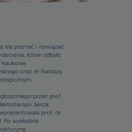
ej się poznać i nawiązać
ydarzenie, które odbyło
ło Naukowe
kiego oraz dr Nataszy
iologicznym.
ygłoszonego przez prof.
ektroterapii Serca.
eprezentowała prof. dr
. Po wykładzie
raktyczne.