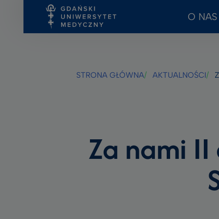
O NAS
Przejdź
Przejdź
Przejdź
do
do
do
treści
stopki
wyszukiwarki
STRONA GŁÓWNA
AKTUALNOŚCI
ZA
Za nami II