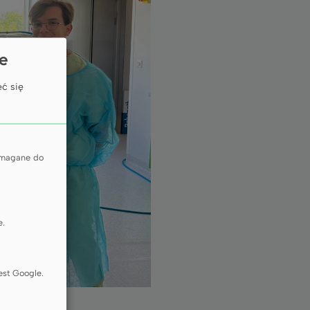
ie
ć się
wymagane do
e.
est Google.