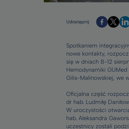
Udostępnij
Spotkaniem integracyjny
nowe kontakty, rozpoczę
się w dniach 8-12 sier
Hemodynamiki GUMed po
Gilis-Malinowskiej, we
Oficjalna część rozpocz
dr hab. Ludmiłę Daniłowi
W uroczystości otwarci
hab. Aleksandra Gawors
uczestnicy zostali podz