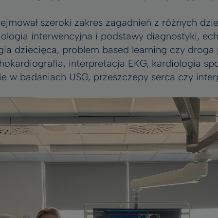
mował szeroki zakres zagadnień z różnych dziedz
iologia interwencyjna i podstawy diagnostyki, ec
gia dziecięca, problem based learning czy droga
okardiografia, interpretacja EKG, kardiologia sp
e w badaniach USG, przeszczepy serca czy inter