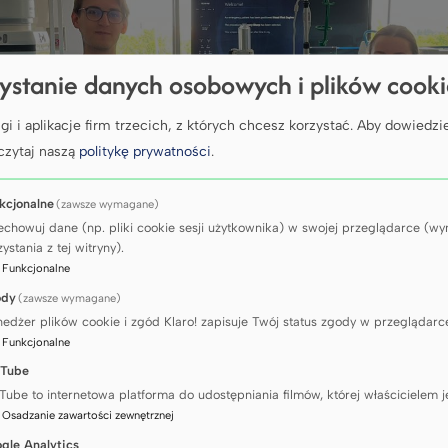
ystanie danych osobowych i plików cook
gi i aplikacje firm trzecich, z których chcesz korzystać.
Aby dowiedzie
czytaj naszą
politykę prywatności
.
kcjonalne
(zawsze wymagane)
echowuj dane (np. pliki cookie sesji użytkownika) w swojej przeglądarce (
ystania z tej witryny).
:
Funkcjonalne
ody
(zawsze wymagane)
edżer plików cookie i zgód Klaro! zapisuje Twój status zgody w przeglądarc
:
Funkcjonalne
Tube
Tube to internetowa platforma do udostępniania filmów, której właścicielem j
:
Osadzanie zawartości zewnętrznej
gle Analytics