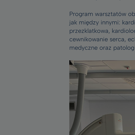
Program warsztatów obej
jak między innymi: kard
przezklatkowa, kardiolo
cewnikowanie serca, ech
medyczne oraz patologi