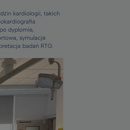
in kardiologii, takich
hokardiografia
 po dyplomie,
ortowa, symulacje
pretacja badań RTG.