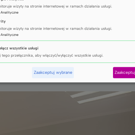
mieli również okazję wysłuchać wykładu Daniela 
itoruje wizyty na stronie internetowej w ramach działania usługi.
Dietetyki GUMed, który przedstawił realia pracy le
:
Analityczne
rity
logicznej Szkoły Letniej odbył się cykl wykładów
itoruje wizyty na stronie internetowej w ramach działania usługi.
:
Analityczne
iśnienie – statystyka z perspektywy kardiologa, d
 Kliniki Kardiologii GUMed,
ełącz wszystkie usługi
 strukturalnych serca, dr Izabela Pisowodzka z I 
j tego przełącznika, aby włączyć/wyłączyć wszystkie usługi.
dobie robotyki – przegląd technologii Robocath, 
Zaakceptuj wybrane
Zaakceptu
i Kliniki Kardiologii GUMed.