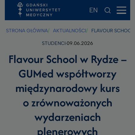
EN
Przejdź
Przejdź
Przejdź
do
do
do
treści
stopki
wyszukiwarki
STRONA GŁÓWNA
AKTUALNOŚCI
FLAVOUR SCHOOL
STUDENCI
09.06.2026
Flavour School w Rydze –
GUMed współtworzy
międzynarodowy kurs
o zrównoważonych
wydarzeniach
plenerowych