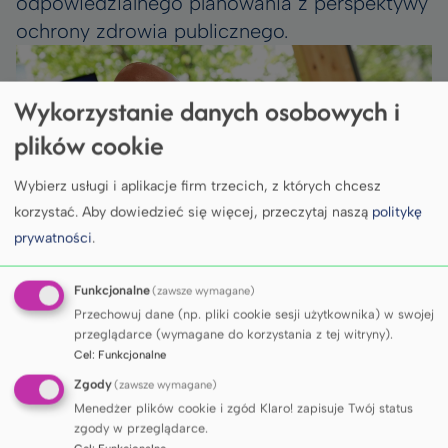
odpowiedzialnego planowania z perspektywy
ochrony zdrowia publicznego.
Wykorzystanie danych osobowych i
plików cookie
Wybierz usługi i aplikacje firm trzecich, z których chcesz
korzystać.
Aby dowiedzieć się więcej, przeczytaj naszą
politykę
prywatności
.
Funkcjonalne
(zawsze wymagane)
Przechowuj dane (np. pliki cookie sesji użytkownika) w swojej
Kurs został zaprojektowany jako intensywny
przeglądarce (wymagane do korzystania z tej witryny).
Cel
:
Funkcjonalne
program łączący wykłady eksperckie,
Zgody
(zawsze wymagane)
warsztaty praktyczne, zajęcia terenowe oraz
Menedżer plików cookie i zgód Klaro! zapisuje Twój status
pracę w międzynarodowych zespołach.
zgody w przeglądarce.
Uczestnicy opracowywali narzędzia