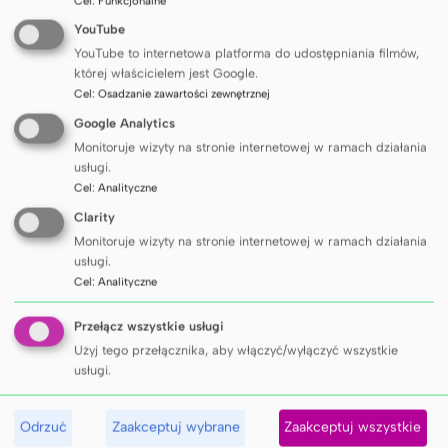
Cel
:
Funkcjonalne
i rekomendacje wspierające organizatorów
YouTube
w tworzeniu bardziej zrównoważonych
YouTube to internetowa platforma do udostępniania filmów,
której właścicielem jest Google.
i świadomych środowiskowo wydarzeń.
Cel
:
Osadzanie zawartości zewnętrznej
Sojusz ACE²-EU zrzesza dziewięć uczelni
Google Analytics
europejskich, które wspólnie rozwijają
Monitoruje wizyty na stronie internetowej w ramach działania
innowacyjne programy edukacyjne, projekty
usługi.
Cel
:
Analityczne
badawcze oraz inicjatywy wspierające
Clarity
współpracę międzynarodową. Dzięki takim
Monitoruje wizyty na stronie internetowej w ramach działania
przedsięwzięciom studenci i pracownicy
usługi.
mogą zdobywać nowe doświadczenia,
Cel
:
Analityczne
rozwijać kompetencje przyszłości oraz
Przełącz wszystkie usługi
budować międzynarodowe sieci współpracy.
Użyj tego przełącznika, aby włączyć/wyłączyć wszystkie
usługi.
Aleksandra Roman, oprac. Sekcja Komunikacji GUMed
Odrzuć
Zaakceptuj wybrane
Zaakceptuj wszystkie