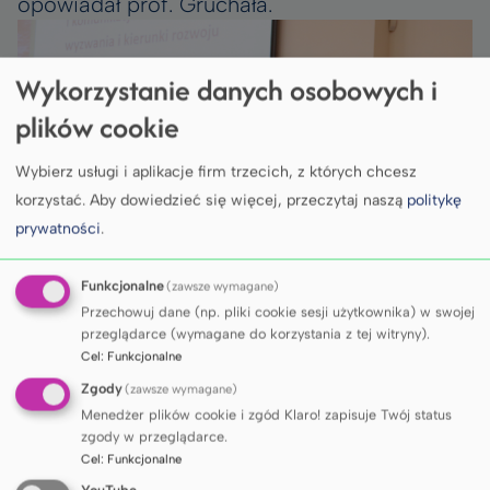
opowiadał prof. Gruchała.
Wykorzystanie danych osobowych i
plików cookie
Wybierz usługi i aplikacje firm trzecich, z których chcesz
korzystać.
Aby dowiedzieć się więcej, przeczytaj naszą
politykę
prywatności
.
Funkcjonalne
(zawsze wymagane)
Przechowuj dane (np. pliki cookie sesji użytkownika) w swojej
Na wyzwania w komunikacji medycznej
przeglądarce (wymagane do korzystania z tej witryny).
Cel
:
Funkcjonalne
związane z informatyzacją i rozwojem
Zgody
(zawsze wymagane)
sztucznej inteligencji zwracał z kolei uwagę
Menedżer plików cookie i zgód Klaro! zapisuje Twój status
prof.
dr hab. Michał Nowicki
z Uniwersytetu
zgody w przeglądarce.
Medycznego im K. Marcinkowskiego
Cel
:
Funkcjonalne