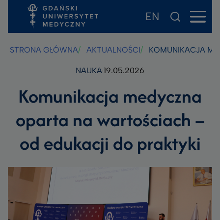
EN
Przejdź
Przejdź
Przejdź
do
do
do
treści
stopki
wyszukiwarki
STRONA GŁÓWNA
AKTUALNOŚCI
KOMUNIKACJA MED
NAUKA
19.05.2026
Komunikacja medyczna
oparta na wartościach –
od edukacji do praktyki