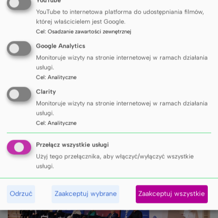
w Poznaniu.
YouTube
YouTube to internetowa platforma do udostępniania filmów,
–
Chodzi o budowanie takich kompetencji,
której właścicielem jest Google.
dzięki którym będziemy już nie tylko
Cel
:
Osadzanie zawartości zewnętrznej
odbiorcami sztucznej inteligencji, ale również
Google Analytics
współtwórcami jej narzędzi. W oparciu o AI
Monitoruje wizyty na stronie internetowej w ramach działania
można tworzyć chociażby awatary, które
usługi.
Cel
:
Analityczne
będą ćwiczyły ze studentami podstawowe
Clarity
umiejętności związane z parafrazą,
Monitoruje wizyty na stronie internetowej w ramach działania
odzwierciedleniem, podsumowaniem czy
usługi.
klaryfikacją
– tłumaczył prof. Nowicki.
Cel
:
Analityczne
Przełącz wszystkie usługi
Użyj tego przełącznika, aby włączyć/wyłączyć wszystkie
usługi.
Odrzuć
Zaakceptuj wybrane
Zaakceptuj wszystkie