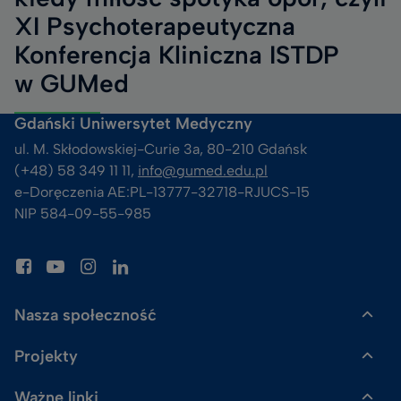
XI Psychoterapeutyczna
Konferencja Kliniczna ISTDP
w GUMed
Gdański Uniwersytet Medyczny
ul. M. Skłodowskiej-Curie 3a, 80-210 Gdańsk
(+48) 58 349 11 11, 
info@gumed.edu.pl
e-Doręczenia AE:PL-13777-32718-RJUCS-15
NIP 584-09-55-985
Nasza społeczność
Projekty
Gazeta GUMed
Ważne linki
Uczelnia Badawcza
Skalpel. Podcast GUMed