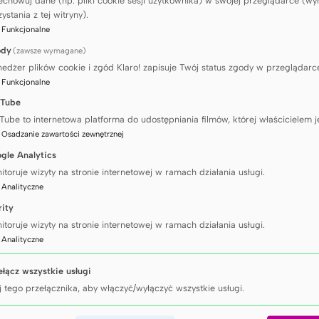
ystania z tej witryny).
 się, że oba schorzenia występują jednocześnie –
:
Funkcjonalne
rdiochirurgii UCK przeprowadzono nowatorską op
ody
(zawsze wymagane)
awkę, jak i aortę.
edżer plików cookie i zgód Klaro! zapisuje Twój status zgody w przeglądarc
o typu zabieg w Polsce. W UCK wykonujemy szer
:
Funkcjonalne
ępu przez minitorakotomię pachową, czyli 5-6 c
Tube
ersiowej w okolicy pachy. Jest to dostęp oszczędz
Tube to internetowa platforma do udostępniania filmów, której właścicielem j
:
Osadzanie zawartości zewnętrznej
a mostka ani żeber. Umożliwia szybką rehabilitac
gle Analytics
a bardzo dobry wynik kosmetyczny
– podkreśla dr 
itoruje wizyty na stronie internetowej w ramach działania usługi.
tawki aortalnej, naprawy oraz wymiany zastawki 
:
Analityczne
azyjnego dostępu są w naszym ośrodku standarde
rity
noczasową operację zastawki aortalnej i mitraln
itoruje wizyty na stronie internetowej w ramach działania usługi.
a operację tętniaka z tego samego dostępu. Do z
:
Analityczne
od pewnego czasu, korzystając z doświadczeń z
ełącz wszystkie usługi
To zabieg wykonywany tylko w nielicznych ośrodk
j tego przełącznika, aby włączyć/wyłączyć wszystkie usługi.
i.
 zespół pod kierunkiem
dr. Andrzeja Klapkowski