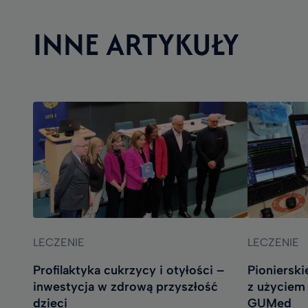
INNE ARTYKUŁY
LECZENIE
LECZENIE
Profilaktyka cukrzycy i otyłości –
Pioniersk
inwestycja w zdrową przyszłość
z użyciem
dzieci
GUMed