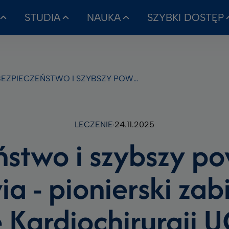
STUDIA
NAUKA
SZYBKI DOSTĘP
IECZEŃSTWO I SZYBSZY POWRÓT DO ZDROWIA - PIONIERSKI ZABIEG W KLINICE KARDIOCHIRURGII UCK
LECZENIE
24.11.2025
ństwo i szybszy po
a - pionierski zab
e Kardiochirurgii 