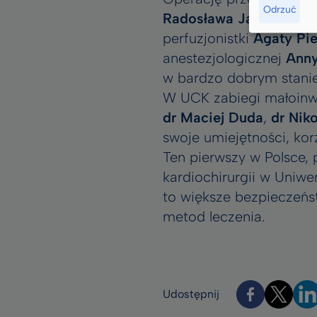
Odrzuć
Radosława Jaworskieg
perfuzjonistki
Agaty Pi
anestezjologicznej
Anny
w bardzo dobrym stani
W UCK zabiegi małoinw
dr Maciej Duda
,
dr Nik
swoje umiejętności, ko
Ten pierwszy w Polsce, 
kardiochirurgii w Uniw
to większe bezpieczeńs
metod leczenia.
Udostępnij