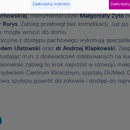
Zaakceptuj wybrane
Zaakceptu
o
,
dra Wojciecha Karolaka
,
dra Jana Stefaniaka
p
echowskiej
, instrumentariuszki
Małgorzaty Żyto
or
 Rurys
. Zabieg przebiegł bez komplikacji. Już po
e, mogła wrócić do domu.
azyjne z dostępu pachowego wykonują specjaliś
odem Ulatowski
oraz
dr Andrzej Klapkowski
. Zes
rzystając m.in. z doświadczeń zdobywanych na ku
pionierski zabieg to krok naprzód w rozwoju mał
ersyteckim Centrum Klinicznym, szpitalu GUMed.
two, szybszy powrót do zdrowia i dostęp do naj