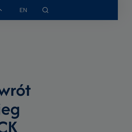
EN
wrót
ieg
UCK