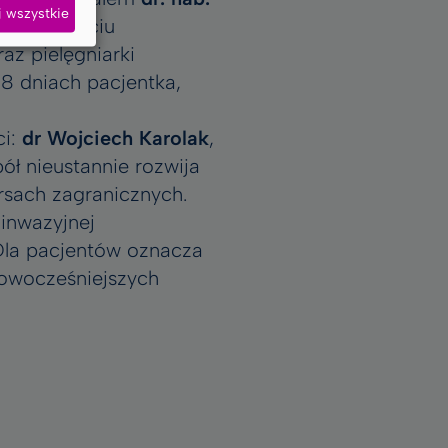
j wszystkie
rzy wsparciu
az pielęgniarki
 8 dniach pacjentka,
ci:
dr Wojciech Karolak
,
pół nieustannie rozwija
rsach zagranicznych.
oinwazyjnej
 Dla pacjentów oznacza
nowocześniejszych