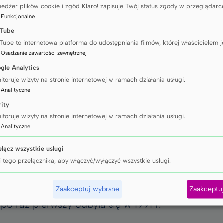
edżer plików cookie i zgód Klaro! zapisuje Twój status zgody w przeglądarc
:
Funkcjonalne
ami, doktorantka PSzD GUMed bierze udział w dz
Tube
cjach, akcjach rzeczniczych i wydarzeniach zw
Tube to internetowa platforma do udostępniania filmów, której właścicielem j
h powodowanych przez produkty tytoniowe i nik
:
Osadzanie zawartości zewnętrznej
iejszej regulacji.
gle Analytics
ńskiego Uniwersytetu Medycznego oraz CTFK na
itoruje wizyty na stronie internetowej w ramach działania usługi.
:
Analityczne
mny zaszczyt. Udział w COP11 nie tylko pozwala 
rity
ale także wzmacnia przekonanie, że młode osoby
itoruje wizyty na stronie internetowej w ramach działania usługi.
niu polityki zdrowotnej. Naszym wspólnym celem 
:
Analityczne
o dla obecnych, jak i przyszłych pokoleń
– dodaje
a Palenia Tytoniu obchodzony jest corocznie w t
ełącz wszystkie usługi
owstała w Stanach Zjednoczonych dzięki dziennik
j tego przełącznika, aby włączyć/wyłączyć wszystkie usługi.
wał do czytelników swojej gazety, by przez jeden
Pomysł ten szybko zyskał popularność i rozprzestr
Zaakceptuj wybrane
Zaakceptu
 po raz pierwszy odbyła się w 1991 r.