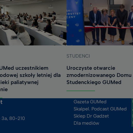
STUDENCI
UMed uczestnikiem
Uroczyste otwarcie
dowej szkoły letniej dla
zmodernizowanego Domu
ieki paliatywnej
Studenckiego GUMed
nie
t
Gazeta GUMed
Skalpel. Podcast GUMed
Sklep Dr Gadżet
 3a, 80-210 
Dla mediów