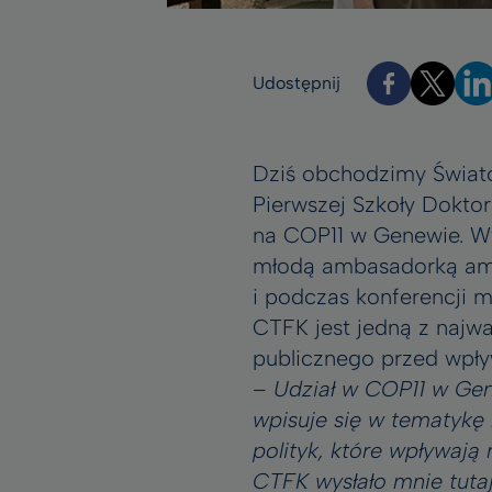
Udostępnij
Dziś obchodzimy Świato
Pierwszej Szkoły Dokto
na COP11 w Genewie. Wy
młodą ambasadorką ame
i podczas konferencji 
CTFK jest jedną z najwa
publicznego przed wpł
–
Udział w COP11 w Gen
wpisuje się w tematykę
polityk, które wpływają
CTFK wysłało mnie tutaj