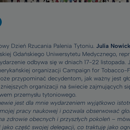
wy Dzień Rzucania Palenia Tytoniu.
Julia Nowic
rskiej Gdańskiego Uniwersytetu Medycznego, repr
darzenie odbywa się w dniach 17-22 listopada. J
rykańskiej organizacji Campaign for Tobacco-F
może przypominać decydentom, jak ważny jest gł
żniejszych organizacji na świecie zajmujących s
ywem przemysłu tytoniowego.
ewie jest dla mnie wydarzeniem wyjątkowo isto
 mojej pracy naukowej i pozwala obserwować glo
 na zdrowie obecnych i przyszłych pokoleń
– mówi
 jako część swojej delegacji, co traktuję jako o