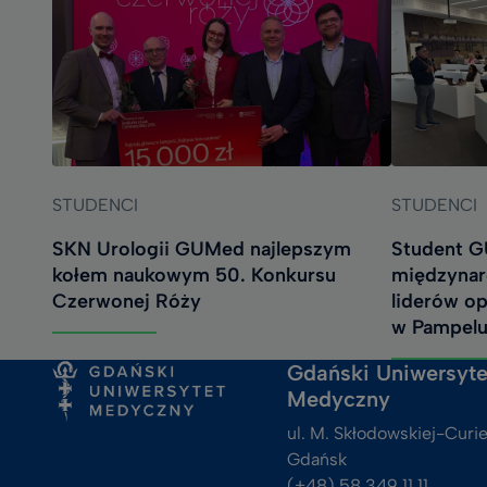
STUDENCI
STUDENCI
SKN Urologii GUMed najlepszym
Student G
kołem naukowym 50. Konkursu
międzynaro
Czerwonej Róży
liderów op
w Pampelu
Gdański Uniwersyte
Medyczny
ul. M. Skłodowskiej-Curie
Gdańsk
(+48) 58 349 11 11, 