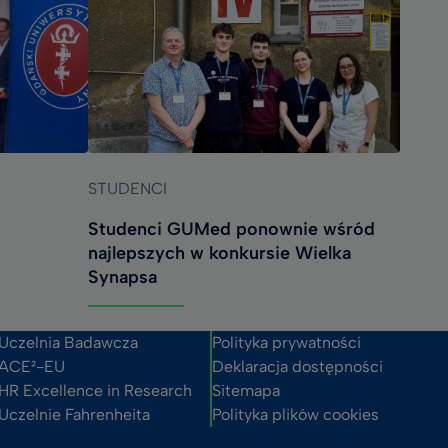
STUDENCI
Studenci GUMed ponownie wśród
najlepszych w konkursie Wielka
Synapsa
Uczelnia Badawcza
Polityka prywatności
ACE²-EU
Deklaracja dostępności
HR Excellence in Research
Sitemapa
Uczelnie Fahrenheita
Polityka plików cookies