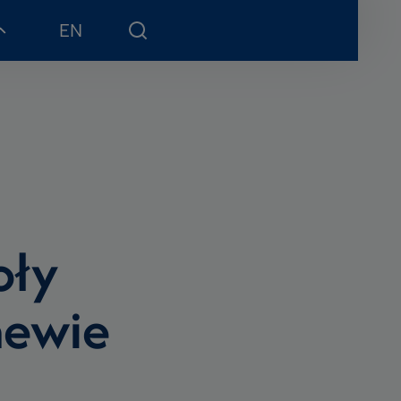
EN
oły
newie