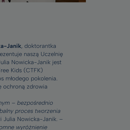
ka-Janik
, doktorantka
ezentuje naszą Uczelnię
ulia Nowicka-Janik jest
ree Kids (CTFK)
os młodego pokolenia.
ię ochroną zdrowia
tnym – bezpośrednio
balny proces tworzenia
 Julia Nowicka-Janik. –
gromne wyróżnienie